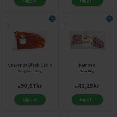
Lägg till
Lägg till
Spareribs Black Garlic
Kamben
Dalsjöfors
1.35kg
Scan
500g
90,07
kr
41,25
kr
fr.
fr.
Lägg till
Lägg till