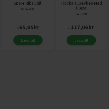
Spare Ribs Chili
Tjocka Julrevben Med
Glaze
Coop
500g
ICA
1.25kg
65,95
kr
117,06
kr
fr.
fr.
Lägg till
Lägg till