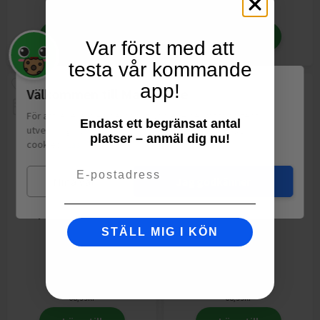
fr.
fr.
Lägg till
Lägg till
Var först med att
testa vår kommande
app!
Välkommen till Matspar.se
För att leverera en personlig upplevelse, mäta sajtens
Endast ett begränsat antal
utveckling och ha sociala medier-koppling använder vi
platser – anmäl dig nu!
cookies.
Läs mer
Email
Mina val
Jag godkänner
Spareribs Sweet &
Spareribs Orginal
Smokey
Tulip
500g
STÄLL MIG I KÖN
Tulip
500g
59,90
kr
59,90
kr
68,99
kr
68,99
kr