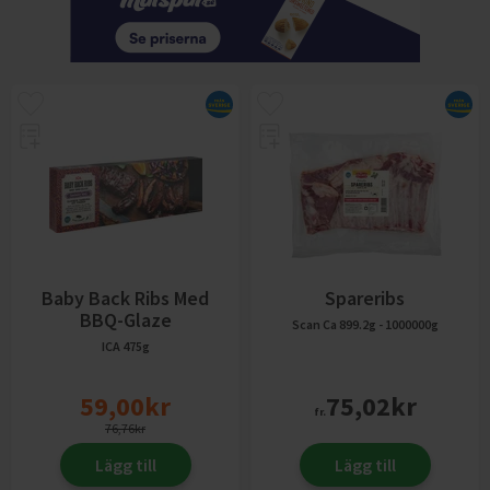
Baby Back Ribs Med
Spareribs
BBQ-Glaze
Scan
Ca 899.2g - 1000000g
ICA
475g
59,00
kr
75,02
kr
fr.
76,76
kr
Lägg till
Lägg till