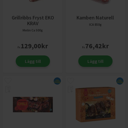
Grillribbs Fryst EKO
Kamben Naturell
KRAV
ICA
850g
Melin
Ca 500g
129,00
kr
76,42
kr
fr.
fr.
Lägg till
Lägg till