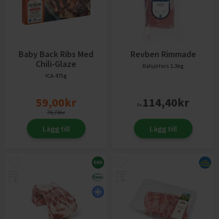
Baby Back Ribs Med
Revben Rimmade
Chili-Glaze
Dalsjöfors
1.3kg
ICA
475g
59,00
kr
114,40
kr
fr.
76,76
kr
Lägg till
Lägg till