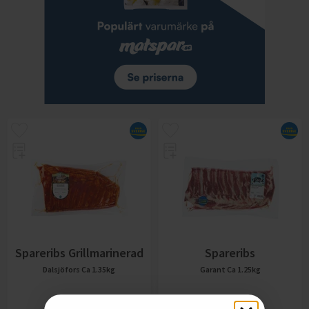
Spareribs Grillmarinerad
Spareribs
Dalsjöfors
Ca 1.35kg
Garant
Ca 1.25kg
87,61
kr
87,37
kr