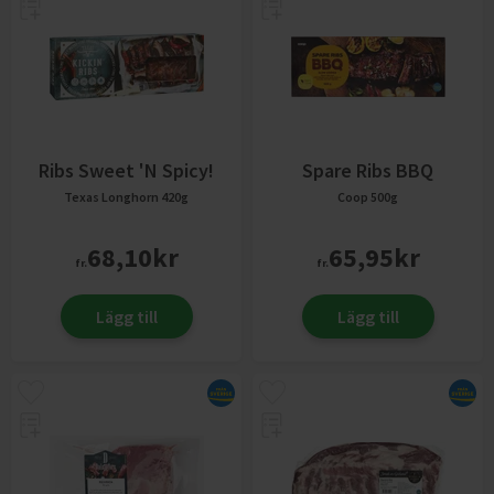
Ribs Sweet 'n Spicy!
Spare Ribs BBQ
Texas Longhorn
420g
Coop
500g
68,10
kr
65,95
kr
fr.
fr.
Lägg till
Lägg till