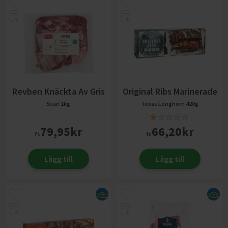
Revben Knäckta Av Gris
Original Ribs Marinerade
Scan
1kg
Texas Longhorn
420g
79,95
kr
66,20
kr
fr.
fr.
Lägg till
Lägg till