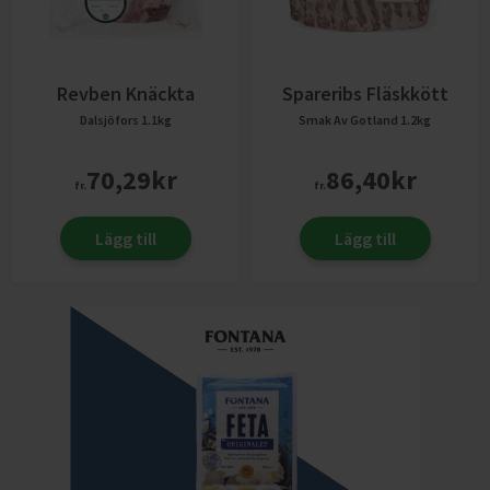
Revben Knäckta
Spareribs Fläskkött
Dalsjöfors
1.1kg
Smak Av Gotland
1.2kg
70,29
kr
86,40
kr
fr.
fr.
Lägg till
Lägg till