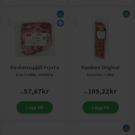
Revbensspjäll Frysta
Kamben Original
Scan
Ca 668g - 1000000g
Dalsjöfors
1.08kg
57,67
kr
109,22
kr
fr.
fr.
Lägg till
Lägg till