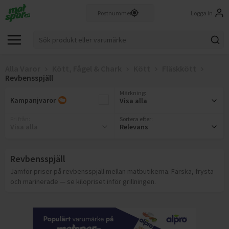
Logga in
Alla Varor
Kött, Fågel & Chark
Kött
Fläskkött
Revbensspjäll
Märkning
:
Kampanjvaror
Visa alla
Fri från
:
Sortera efter:
Visa alla
Relevans
Revbensspjäll
Jämför priser på revbensspjäll mellan matbutikerna. Färska, frysta
och marinerade — se kilopriset inför grillningen.