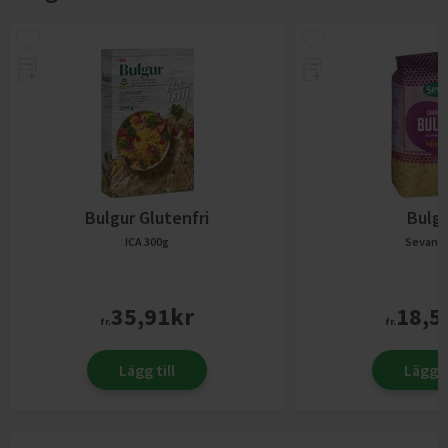
Bulgur Glutenfri
Bulg
ICA
300g
Sevan
1
35,91
kr
18,5
fr.
fr.
Lägg till
Lägg ti