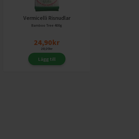
Vermicelli Risnudlar
Bamboo Tree
400g
24,90
kr
28,29
kr
Lägg till