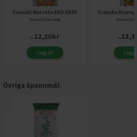
Svenskt Matvete EKO KRAV
Svenska Kvarng
Frebaco Kvarn
500g
Frebaco Kva
12,20
kr
13,1
fr.
fr.
Lägg till
Lägg ti
Övriga Spannmål