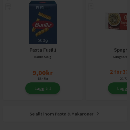
Pasta Fusilli
Spaghe
Barilla
500g
Kungsörn
9,00
kr
2
för
37
18,45
kr
21,72
k
Lägg till
Lägg ti
Se allt inom
Pasta & Makaroner