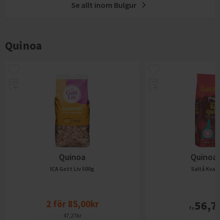
Se allt inom
Bulgur
Quinoa
Quinoa
Quinoa
ICA Gott Liv
500g
Saltå Kvar
2
för
85,00
kr
56,7
fr.
47,27
kr