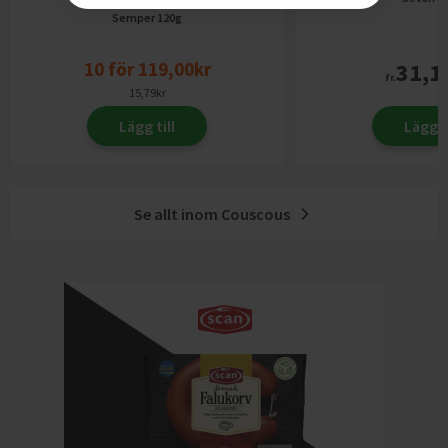
Semper
120g
10
för
119,00
kr
31,1
fr.
15,79
kr
Lägg till
Lägg ti
Se allt inom
Couscous