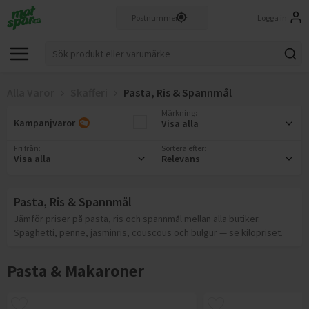
Logga in
Alla Varor
Skafferi
Pasta, Ris & Spannmål
Märkning
:
Kampanjvaror
Visa alla
Fri från
:
Sortera efter:
Visa alla
Relevans
Pasta, Ris & Spannmål
Jämför priser på pasta, ris och spannmål mellan alla butiker.
Spaghetti, penne, jasminris, couscous och bulgur — se kilopriset.
Pasta & Makaroner