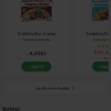
Snabbnudlar Svamp
Snabbnudlar
Samyang Ramen
85g
Samyang Ra
4,60
kr
5
för
23
fr.
5,63
kr
Lägg till
Lägg ti
Se allt inom
Nudlar
Bulgur