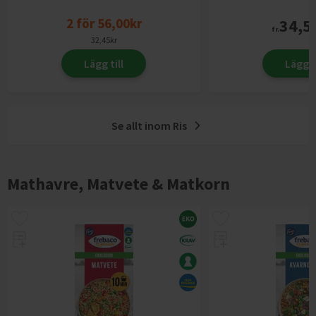
2
för
56,00
kr
34,5
fr.
32,45
kr
Lägg till
Lägg ti
Se allt inom
Ris
Mathavre, Matvete & Matkorn