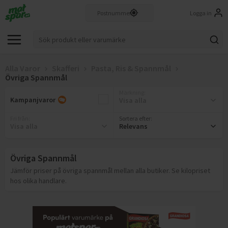
Logga in
Alla Varor
Skafferi
Pasta, Ris & Spannmål
Övriga Spannmål
Märkning
:
Kampanjvaror
Visa alla
Fri från
:
Sortera efter:
Visa alla
Relevans
Övriga Spannmål
Jämför priser på övriga spannmål mellan alla butiker. Se kilopriset
hos olika handlare.