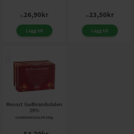
26,90
kr
23,50
kr
fr.
fr.
Lägg till
Lägg till
Mesost Gudbrandsdalen
29%
GUDBRANDSDALEN
500g
54,70
kr