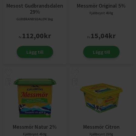
Mesost Gudbrandsdalen
Messmör Original 5%
29%
Fjällbrynt
450g
GUDBRANDSDALEN
1kg
112,00
kr
15,04
kr
fr.
fr.
Lägg till
Lägg till
Messmör Natur 2%
Messmör Citron
Fjällbrynt
450g
Fjällbrynt
250g