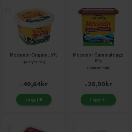
Messmör Original 5%
Messmör Gammaldags
6%
Fjällbrynt
700g
Fjällbrynt
450g
40,64
kr
26,90
kr
fr.
fr.
Lägg till
Lägg till