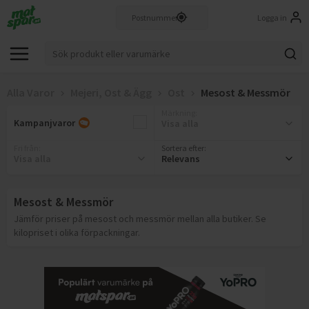
Logga in
Alla Varor
Mejeri, Ost & Ägg
Ost
Mesost & Messmör
Märkning
:
Kampanjvaror
Visa alla
Fri från
:
Sortera efter:
Visa alla
Relevans
Mesost & Messmör
Jämför priser på mesost och messmör mellan alla butiker. Se
kilopriset i olika förpackningar.