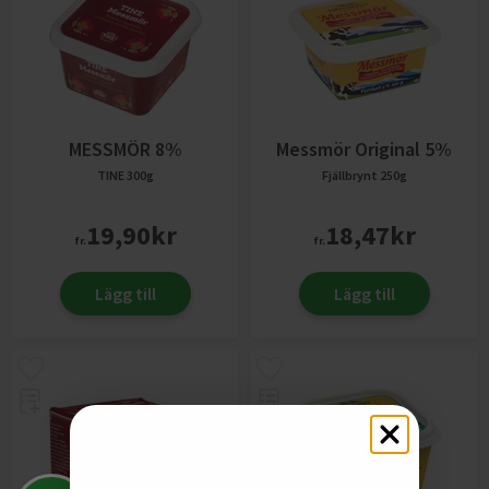
MESSMÖR 8%
Messmör Original 5%
TINE
300g
Fjällbrynt
250g
19,90
kr
18,47
kr
fr.
fr.
Lägg till
Lägg till