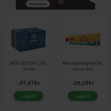
EKTE GEITOST 27%
Messmör Original 5%
TINE
500g
Fjällbrynt
350g
97,47
kr
29,19
kr
fr.
fr.
Lägg till
Lägg till