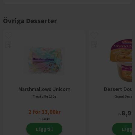
Övriga Desserter
Marshmallows Unicorn
Dessert Doub
Treatville
150g
Grand Desse
2
för
33,00
kr
8,9
fr.
19,40
kr
Lägg till
Lägg ti