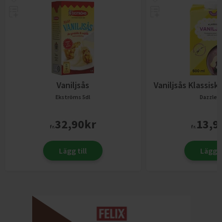
Vaniljsås
Vaniljsås Klassisk
Ekströms
5dl
Dazzley
32,90
kr
13,9
fr.
fr.
Lägg till
Lägg ti