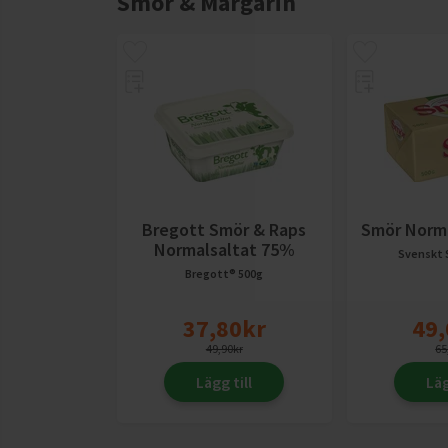
Smör & Margarin
Bregott Smör & Raps
Smör Norm
Normalsaltat 75%
Svenskt
Bregott®
500g
37,80
kr
49,
49,90
kr
65
Lägg till
Läg