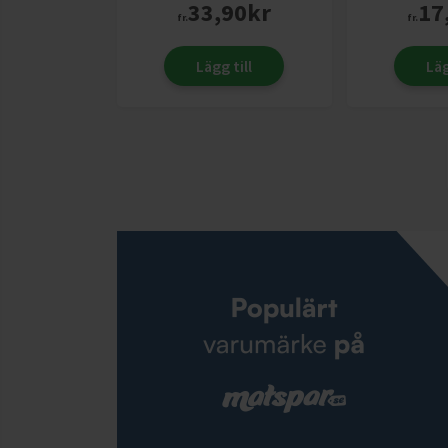
33,90
kr
17
fr.
fr.
Lägg till
Läg