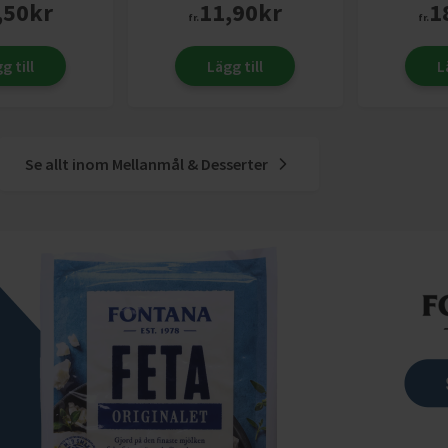
,50
kr
11,90
kr
1
fr.
fr.
g till
Lägg till
L
Se allt inom
Mellanmål & Desserter