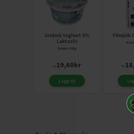
Grekisk Yoghurt 0%
Filmjölk 
Laktosfri
Arla
Salakis
500g
19,60
kr
18
fr.
fr.
Lägg till
Läg