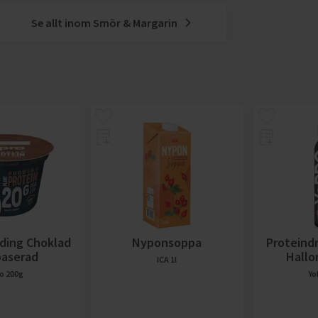
Se allt inom
Smör & Margarin
ding Choklad
Nyponsoppa
Proteind
baserad
Hallo
ICA
1l
ro
200g
Yo