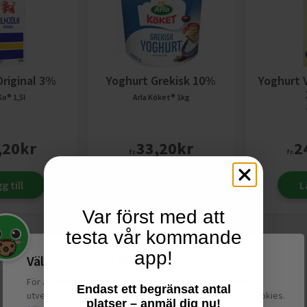
Original 3%
Yoghurt Grekisk 10%
Yoghurt V
 Ko®
1,5l
Arla Köket®
1kg
,20
kr
33,20
kr
2
fr.
fr.
g till
Lägg till
L
Var först med att
testa vår kommande
Se allt inom
Fil & Yoghurt
app!
Välkommen till Matspar.se
För att leverera en personlig upplevelse, mäta sajtens
Endast ett begränsat antal
utveckling och ha sociala medier-koppling använder vi cookies.
platser – anmäl dig nu!