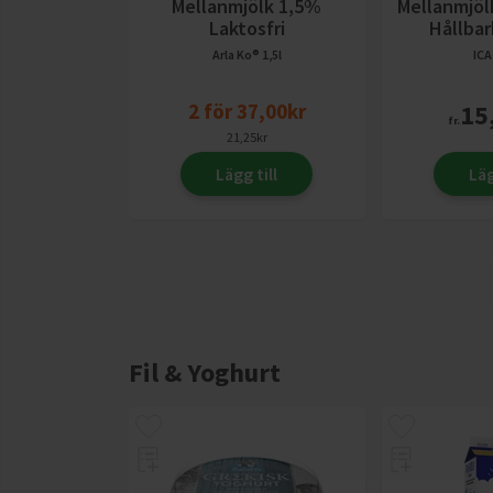
Mellanmjölk 1,5%
Mellanmjöl
Laktosfri
Hållba
Arla Ko®
1,5l
ICA
2
för
37,00
kr
15
fr.
21,25
kr
Lägg till
Läg
Fil & Yoghurt