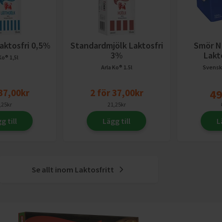
aktosfri 0,5%
Standardmjölk Laktosfri
Smör N
3%
Lakt
 Ko®
1,5l
Arla Ko®
1.5l
Svens
37,00
kr
2
för
37,00
kr
49
,25
kr
21,25
kr
g till
Lägg till
L
Se allt inom
Laktosfritt