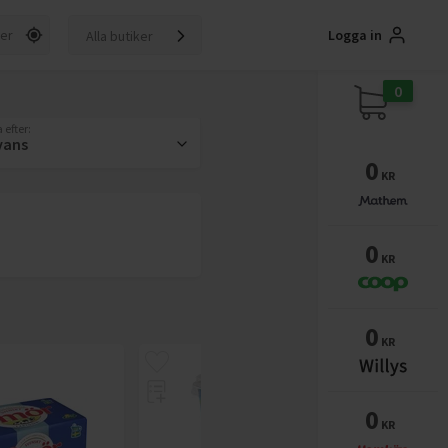
Logga in
Alla butiker
0
 efter:
vans
0
KR
0
KR
0
KR
0
KR