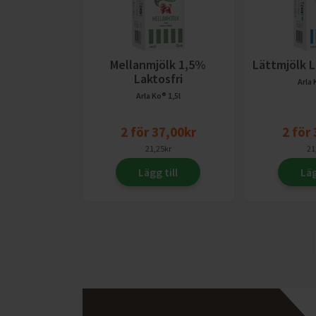
Mellanmjölk 1,5%
Lättmjölk L
Laktosfri
Arla
Arla Ko®
1,5l
2
för
37,00
kr
2
för
21,25
kr
21
Lägg till
Läg