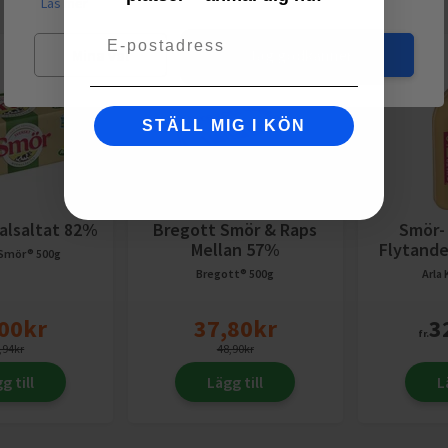
Läs mer
Email
Mina val
Jag godkänner
STÄLL MIG I KÖN
alsaltat 82%
Bregott Smör & Raps
Smör-
Mellan 57%
Flytande
 Smör®
500g
Bregott®
500g
Arla
00
kr
37,80
kr
3
fr.
,94
kr
48,90
kr
g till
Lägg till
L