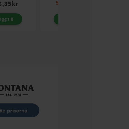
8,85
kr
5
för
45,00
kr
fr.
10,36
kr
ägg till
Lägg till