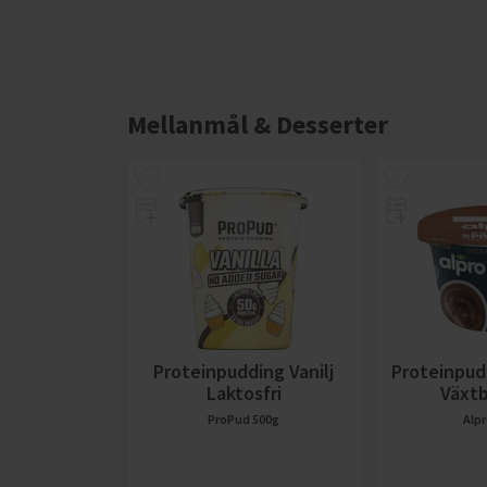
Mellanmål & Desserter
Proteinpudding Vanilj
Proteinpud
Laktosfri
Växt
ProPud
500g
Alp