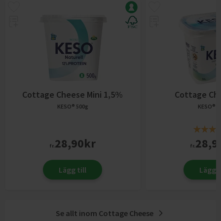
Cottage Cheese Mini 1,5%
Cottage Ch
KESO®
500g
KESO®
5
28,90
kr
28,9
fr.
fr.
Lägg till
Lägg ti
Se allt inom
Cottage Cheese