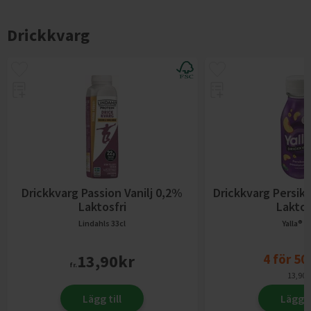
Drickkvarg
Drickkvarg Passion Vanilj 0,2%
Drickkvarg Persik
Laktosfri
Laktos
Lindahls
33cl
Yalla®
3
13,90
kr
4
för
50
fr.
13,90
k
Lägg till
Lägg ti