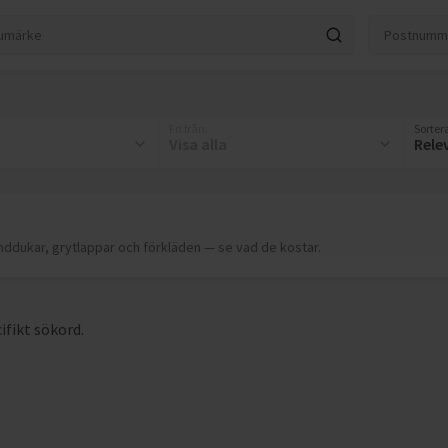
Fri från
:
Sortera
Visa alla
Rele
nddukar, grytlappar och förkläden — se vad de kostar.
ifikt sökord.