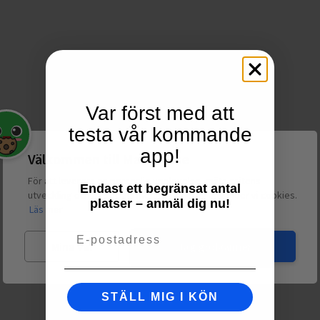
Var först med att
testa vår kommande
app!
Välkommen till Matspar.se
För att leverera en personlig upplevelse, mäta sajtens
Endast ett begränsat antal
utveckling och ha sociala medier-koppling använder vi cookies.
platser – anmäl dig nu!
Läs mer
Email
Mina val
Jag godkänner
STÄLL MIG I KÖN