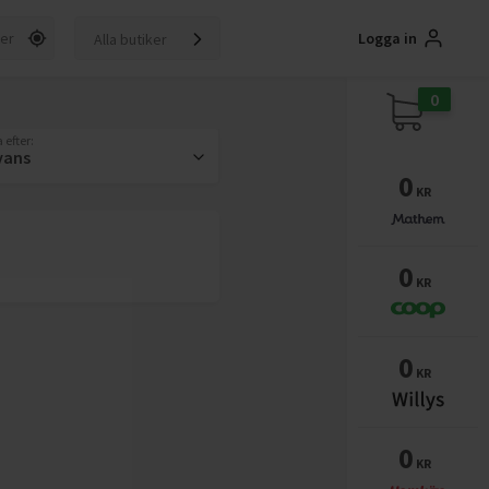
Logga in
Alla butiker
0
 efter:
vans
0
KR
0
KR
0
KR
0
KR