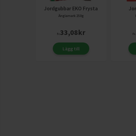
Jordgubbar EKO Frysta
Jo
Änglamark
250g
33,08
kr
fr.
fr.
Lägg till