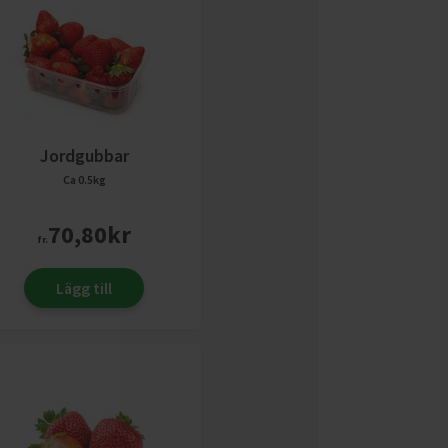
Jordgubbar
Ca 0.5kg
70,80
kr
fr.
Lägg till