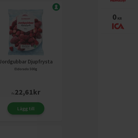
0
KR
Jordgubbar Djupfrysta
Eldorado
500g
22,61
kr
fr.
Lägg till