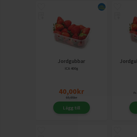
Jordgubbar
Jordgu
ICA
400g
40,00
kr
fr.
65,85
kr
Lägg till