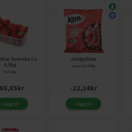
bbar Svenska Ca
Jordgubbar
0.5kg
Coop Xtra
500g
Ca 0.5kg
65,85
kr
22,24
kr
fr.
Lägg till
Lägg till