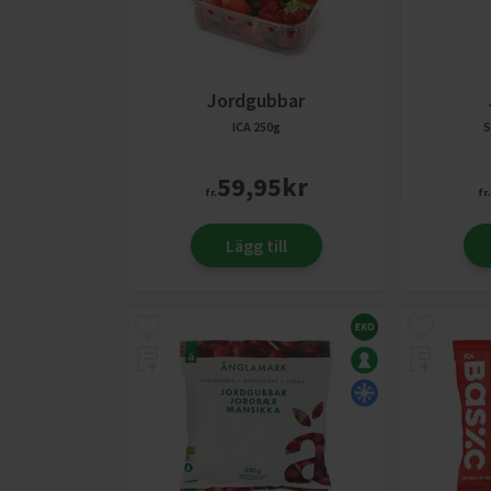
Jordgubbar
ICA
250g
S
59,95
kr
fr.
fr.
Lägg till