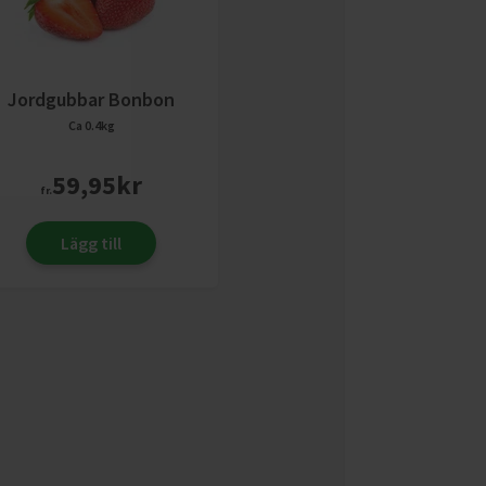
Jordgubbar Bonbon
Ca 0.4kg
59,95
kr
fr.
Lägg till