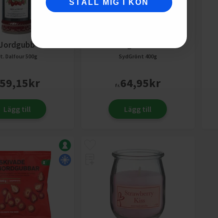
STÄLL MIG I KÖN
Produktbild saknas
Jordgubb
Jordgubbar SG
t. Dalfour
500g
SydGrönt
400g
59,15
kr
64,95
kr
fr.
Lägg till
Lägg till