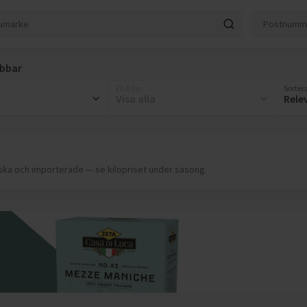
bbar
Fri från
:
Sortera
Visa alla
Rele
ska och importerade — se kilopriset under säsong.