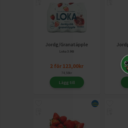
Jordg/Granatäpple
Jord
Loka
3.96l
2
för
123,00
kr
f
74,58
kr
Lägg till