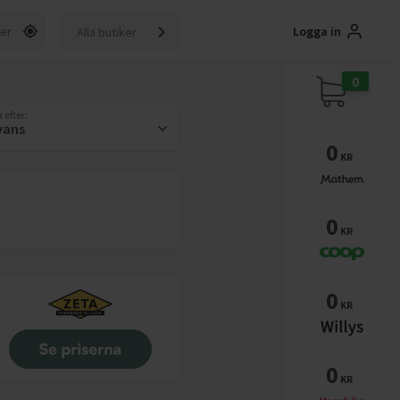
Logga in
Alla butiker
0
 efter:
vans
0
KR
0
KR
0
KR
0
KR