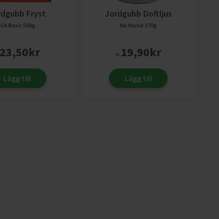
rdgubb Fryst
Jordgubb Doftljus
ICA Basic
500g
No Name
170g
23,50
kr
19,90
kr
fr.
Lägg till
Lägg till