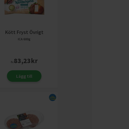
Kött Fryst Övrigt
ICA
600g
83,23
kr
fr.
Lägg till