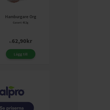
Hamburgare Org
Garant
452g
62,90
kr
fr.
Lägg till