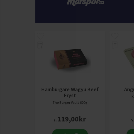
Hamburgare Wagyu Beef
Ang
Fryst
K
The Burger Vault
600g
119,00
kr
fr.
fr.