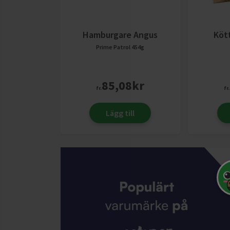
Hamburgare Angus
Kött
Prime Patrol
454g
85,08
kr
fr.
fr.
Lägg till