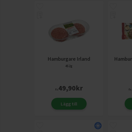
Hamburgare Irland
Hambur
452g
49,90
kr
fr.
fr.
Lägg till