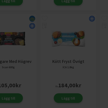
Lägg till
Lägg till
gare Med Högrev
Kött Fryst Övrigt
Scan
600g
ICA
1.8kg
105,00
kr
184,00
kr
fr.
Lägg till
Lägg till