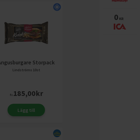
0
KR
Angusburgare Storpack
Lindströms
10st
185,00
kr
fr.
Lägg till