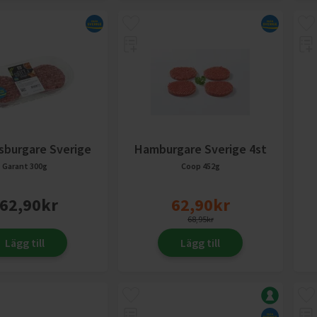
sburgare Sverige
Hamburgare Sverige 4st
Garant
300g
Coop
452g
62,90
kr
62,90
kr
68,95
kr
Lägg till
Lägg till