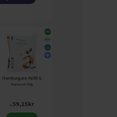
Hamburgare 4x90 G
Änglamark
360g
59,15
kr
fr.