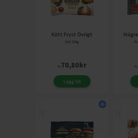
Kött Fryst Övrigt
Högre
ICA
720g
Pr
70,80
kr
fr.
fr.
Lägg till