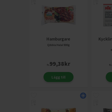
Hamburgare
Kyckli
Qibbla Halal
900g
99,38
kr
fr.
fr.
Lägg till