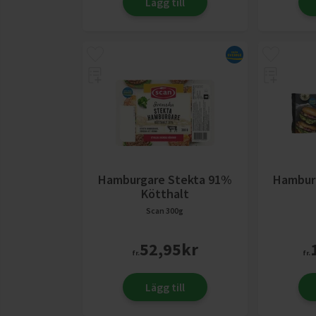
Lägg till
Hamburgare Stekta 91%
Hambur
Kötthalt
Scan
300g
52,95
kr
fr.
fr.
Lägg till