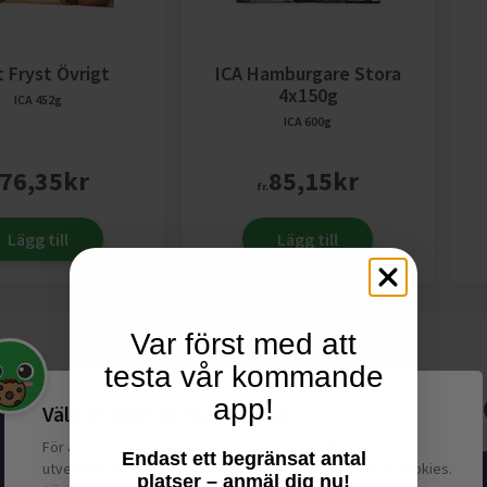
 Fryst Övrigt
ICA Hamburgare Stora
4x150g
ICA
452g
ICA
600g
76,35
kr
85,15
kr
fr.
Lägg till
Lägg till
Var först med att
testa vår kommande
app!
Välkommen till Matspar.se
För att leverera en personlig upplevelse, mäta sajtens
Endast ett begränsat antal
utveckling och ha sociala medier-koppling använder vi cookies.
platser – anmäl dig nu!