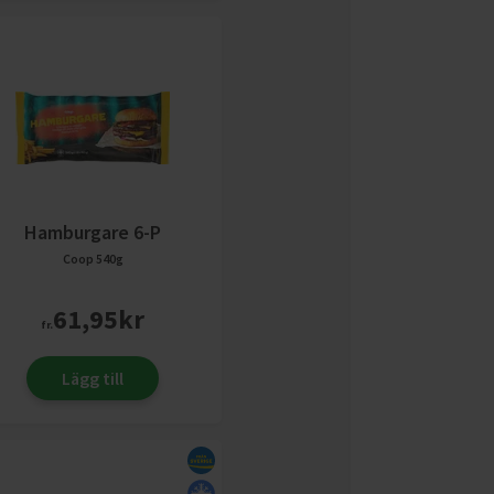
Hamburgare 6-P
Coop
540g
61,95
kr
fr.
Lägg till