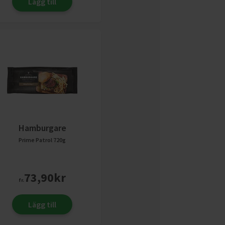
Lägg till
Hamburgare
Prime Patrol
720g
73,90
kr
fr.
Lägg till