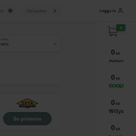
Logga in
Alla butiker
0
 efter:
vans
0
KR
0
KR
0
KR
0
KR