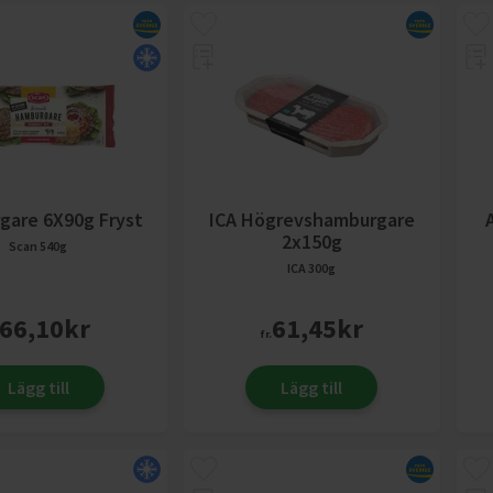
gare 6X90g Fryst
ICA Högrevshamburgare
2x150g
Scan
540g
ICA
300g
66,10
kr
61,45
kr
fr.
Lägg till
Lägg till