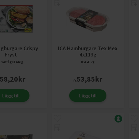
ngburgare Crispy
ICA Hamburgare Tex Mex
Fryst
4x113g
Kronfågel
440g
ICA
452g
58,20
kr
53,85
kr
fr.
Lägg till
Lägg till