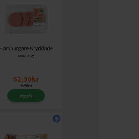
Hamburgare Kryddade
Coop
452g
62,90
kr
68,95
kr
Lägg till