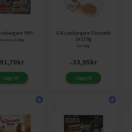
vsburgare 99%
ICA Laxburgare Förstekt
2x110g
ime Patrol
600g
ICA
220g
91,70
kr
33,95
kr
fr.
Lägg till
Lägg till