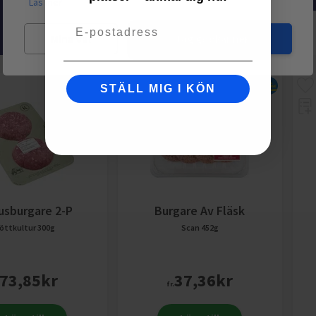
Läs mer
Email
Mina val
Jag godkänner
STÄLL MIG I KÖN
usburgare 2-P
Burgare Av Fläsk
öttkultur
300g
Scan
452g
73,85
kr
37,36
kr
fr.