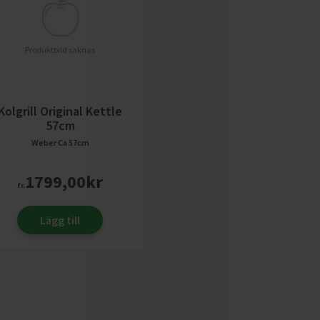
Produktbild saknas
Kolgrill Original Kettle
57cm
Weber
Ca 57cm
1799,00
kr
fr.
Lägg till