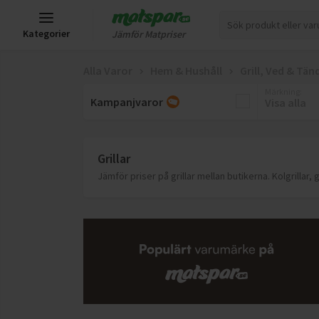
Kategorier
Jämför Matpriser
Alla Varor
Hem & Hushåll
Grill, Ved & Tän
Märkning
:
Kampanjvaror
Visa alla
Grillar
Jämför priser på grillar mellan butikerna. Kolgrillar, 