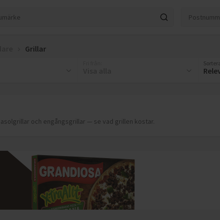
dare
Grillar
Fri från
:
Sortera
Visa alla
Rele
gasolgrillar och engångsgrillar — se vad grillen kostar.