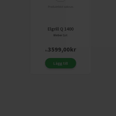
Produktbild saknas
Elgrill Q 1400
Weber
1st
3599,00
kr
fr.
Lägg till