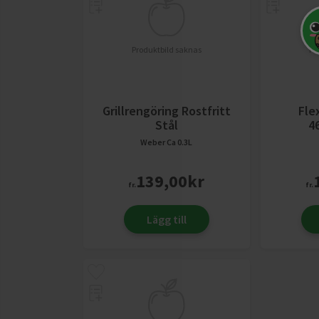
Produktbild saknas
Pr
Grillrengöring Rostfritt
Fle
Stål
4
Weber
Ca 0.3L
139,00
kr
fr.
fr.
Lägg till