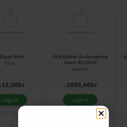
oduktbild saknas
Produktbild saknas
illpan Mesh
Grill Bärbar Go-Anywhere
G
Gasol 41x25cm
ICA
1st
Weber
1st
115,00
kr
1699,00
kr
fr.
Lägg till
Lägg till