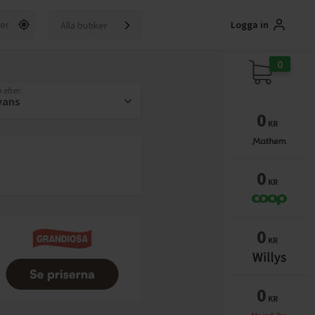
Logga in
Alla butiker
0
 efter:
vans
0
KR
0
KR
0
KR
0
KR