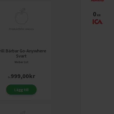
0
KR
Produktbild saknas
rill Bärbar Go-Anywhere
Svart
Weber
1st
999,00
kr
fr.
Lägg till