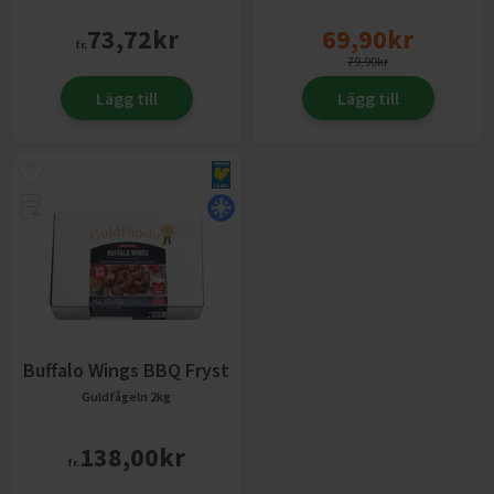
73,72
kr
69,90
kr
fr.
79,90
kr
Lägg till
Lägg till
Buffalo Wings BBQ Fryst
Guldfågeln
2kg
138,00
kr
fr.