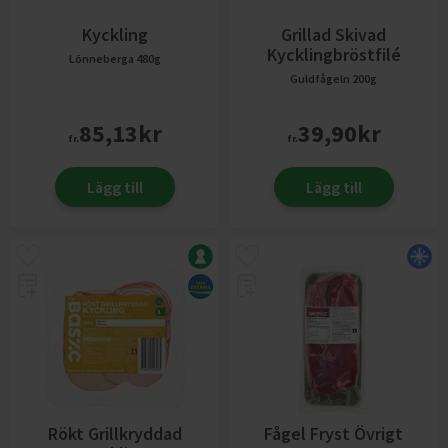
Kyckling
Grillad Skivad
Kycklingbröstfilé
Lönneberga
480g
Guldfågeln
200g
85,13
kr
39,90
kr
fr.
fr.
Lägg till
Lägg till
Rökt Grillkryddad
Fågel Fryst Övrigt