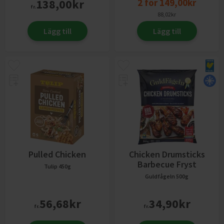
138,00
kr
2
för
149,00
kr
fr.
88,02
kr
Lägg till
Lägg till
Pulled Chicken
Chicken Drumsticks
Barbecue Fryst
Tulip
450g
Guldfågeln
500g
56,68
kr
34,90
kr
fr.
fr.