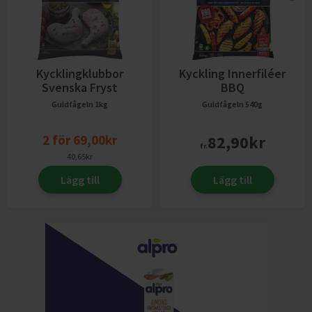
Kycklingklubbor
Kyckling Innerfiléer
Svenska Fryst
BBQ
Guldfågeln
1kg
Guldfågeln
540g
2
för
69,00
kr
82,90
kr
fr.
40,65
kr
Lägg till
Lägg till