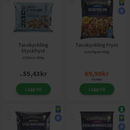
Tacokyckling
Tacokyckling Fryst
Styckfryst
Guldfågeln
600g
ICA Basic
600g
55,43
kr
69,90
kr
fr.
79,90
kr
Lägg till
Lägg till