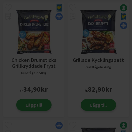
Chicken Drumsticks
Grillade Kycklingspett
Grillkryddade Fryst
Guldfågeln
480g
Guldfågeln
500g
34,90
kr
82,90
kr
fr.
fr.
Lägg till
Lägg till