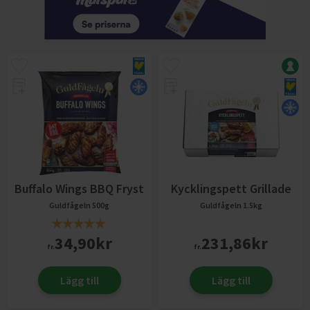
Buffalo Wings BBQ Fryst
Kycklingspett Grillade
Guldfågeln
500g
Guldfågeln
1.5kg
34,90
kr
231,86
kr
fr.
fr.
Lägg till
Lägg till