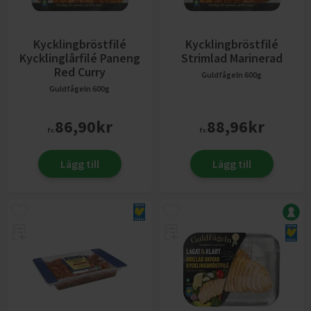
Kycklingbröstfilé
Kycklingbröstfilé
Kycklinglårfilé Paneng
Strimlad Marinerad
Red Curry
Guldfågeln
600g
Guldfågeln
600g
86,90
kr
88,96
kr
fr.
fr.
Lägg till
Lägg till