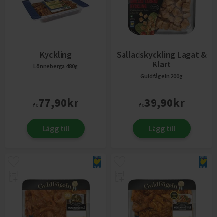
Kyckling
Salladskyckling Lagat &
Klart
Lönneberga
480g
Guldfågeln
200g
77,90
kr
39,90
kr
fr.
fr.
Lägg till
Lägg till