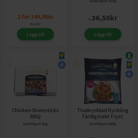
Guldfågeln
350g
2
för
149,00
kr
36,50
kr
fr.
85,13
kr
Lägg till
Lägg till
Chicken Drumsticks
Thaikryddad Kyckling
BBQ
Färdigstekt Fryst
Guldfågeln
2kg
Guldfågeln
600g