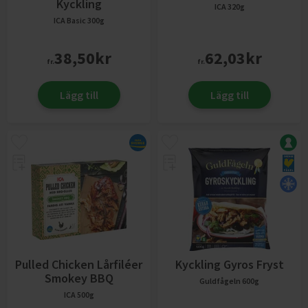
Kyckling
ICA
320g
ICA Basic
300g
38,50
kr
62,03
kr
fr.
fr.
Lägg till
Lägg till
Pulled Chicken Lårfiléer
Kyckling Gyros Fryst
Smokey BBQ
Guldfågeln
600g
ICA
500g