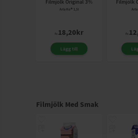
Filmjölk Original 3%
Filmjölk 
Arla Ko®
1,5l
Arl
18,20
kr
12
fr.
fr.
Lägg till
Läg
Filmjölk Med Smak