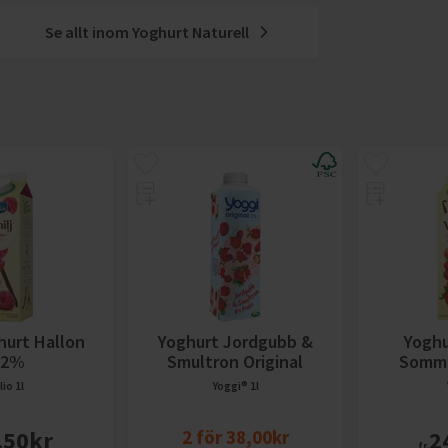
Se allt inom
Yoghurt Naturell
hurt Hallon
Yoghurt Jordgubb &
Yoghu
,2%
Smultron Original
Somma
lio
1l
Yoggi®
1l
,50
kr
2
för
38,00
kr
2
fr.