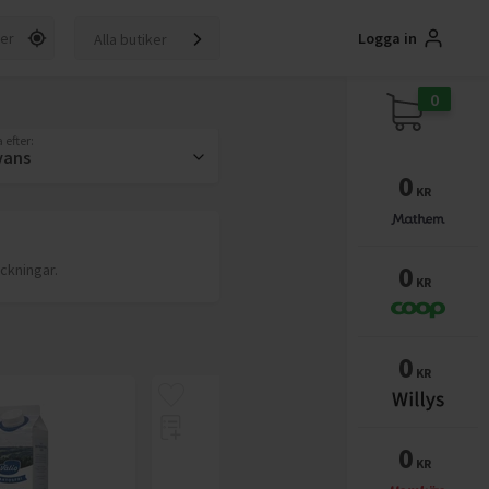
Logga in
Alla butiker
0
 efter:
vans
0
KR
0
ackningar.
KR
0
KR
0
KR