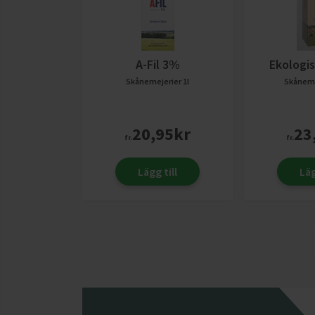
A-Fil 3%
Ekologis
Skånemejerier
1l
Skåneme
20,95
kr
23
fr.
fr.
Lägg till
Läg