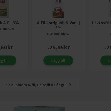
k A-Fil 3%
A-Fil Jordgubb & Vanilj
Laktosfri
3%
jerier
1kg
Skånemejerier
1l
V
,50
kr
25,95
kr
2
fr.
fr.
g till
Lägg till
L
Se allt inom
A-fil, Hälsofil & Långfil