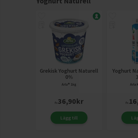
Yoghurt Naturell
Grekisk Yoghurt Naturell
Yoghurt Na
0%
Arla®
1kg
Arla
36,90
kr
16
fr.
fr.
Lägg till
Läg