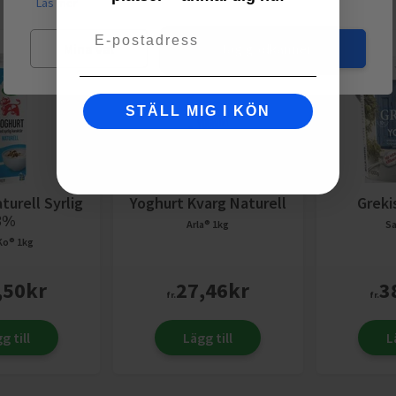
Läs mer
Email
Mina val
Jag godkänner
STÄLL MIG I KÖN
turell Syrlig
Yoghurt Kvarg Naturell
Greki
3%
Arla®
1kg
Sa
 Ko®
1kg
,50
kr
27,46
kr
3
fr.
fr.
g till
Lägg till
L