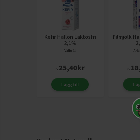
Kefir Hallon Laktosfri
Filmjölk Ha
2,1%
2
Valio
1l
Arl
25,40
kr
18
fr.
fr.
Lägg till
Läg