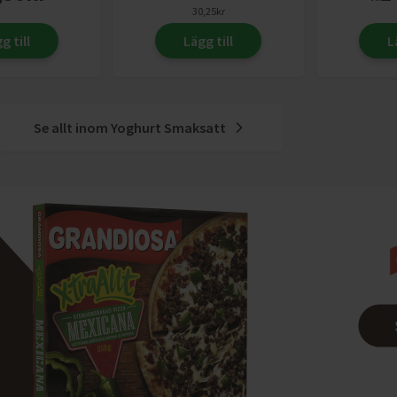
30,25
kr
g till
Lägg till
L
Se allt inom
Yoghurt Smaksatt