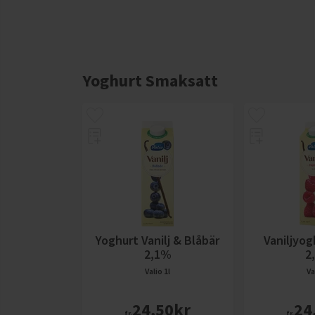
Yoghurt Smaksatt
Yoghurt Vanilj & Blåbär
Vaniljyog
2,1%
2
Valio
1l
Va
24,50
kr
24
fr.
fr.