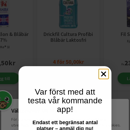
llon & Blåbär
Drickfil Cultura Profibi
Fil
,7%
Blåbär Laktosfri
Fj
a Ko®
1l
,50
kr
4
för
50,00
kr
2
fr.
14,90
kr
g till
Lägg till
L
Var först med att
testa vår kommande
Se allt inom
Filmjölk Med Smak
app!
Välkommen till Matspar.se
För att leverera en personlig upplevelse, mäta sajtens
Endast ett begränsat antal
utveckling och ha sociala medier-koppling använder vi cookies.
platser – anmäl dig nu!