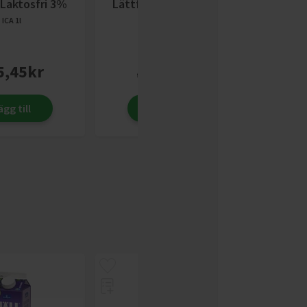
 Laktosfri 3%
Lättfil Naturell 0,5 %
ICA
1l
ICA
1kg
5,45
kr
11,50
kr
fr.
fr.
ägg till
Lägg till