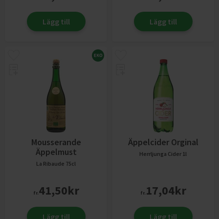
Lägg till
Lägg till
Mousserande
Äppelcider Orginal
Äppelmust
Herrljunga Cider
1l
La Ribaude
75cl
41,50
kr
17,04
kr
fr.
fr.
Lägg till
Lägg till