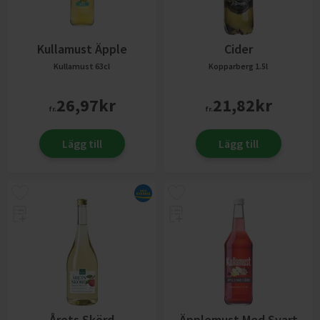
Kullamust Äpple
Cider
Kullamust
63cl
Kopparberg
1.5l
26,97
kr
21,82
kr
fr.
fr.
Lägg till
Lägg till
Årets Skörd
Äpplemust Med Svart