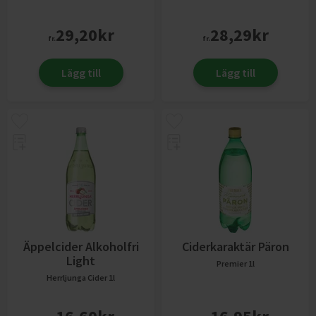
29,20
kr
28,29
kr
fr.
fr.
Lägg till
Lägg till
Äppelcider Alkoholfri
Ciderkaraktär Päron
Light
Premier
1l
Herrljunga Cider
1l