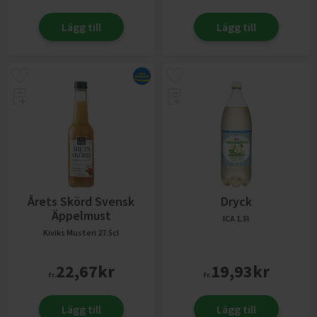
Lägg till
Lägg till
Årets Skörd Svensk
Dryck
Äppelmust
ICA
1.5l
Kiviks Musteri
27.5cl
22,67
kr
19,93
kr
fr.
fr.
Lägg till
Lägg till