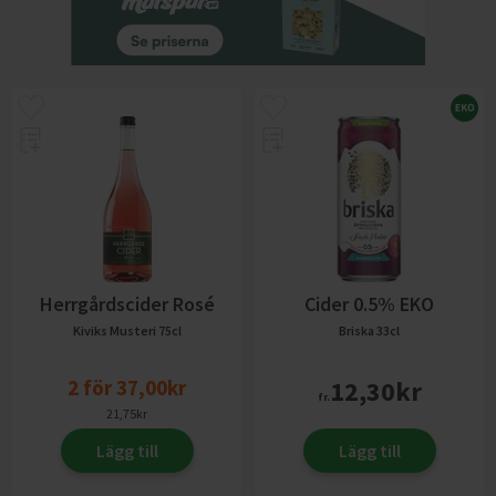
Herrgårdscider Rosé
Cider 0.5% EKO
Kiviks Musteri
75cl
Briska
33cl
2
för
37,00
kr
12,30
kr
fr.
21,75
kr
Lägg till
Lägg till