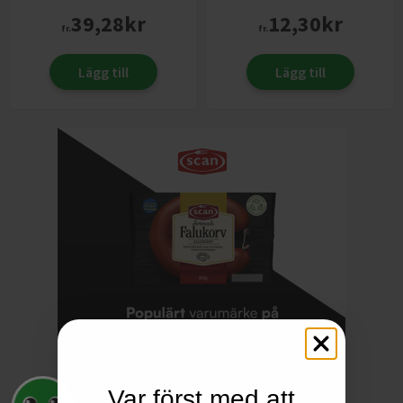
39,28
kr
12,30
kr
fr.
fr.
Lägg till
Lägg till
Var först med att