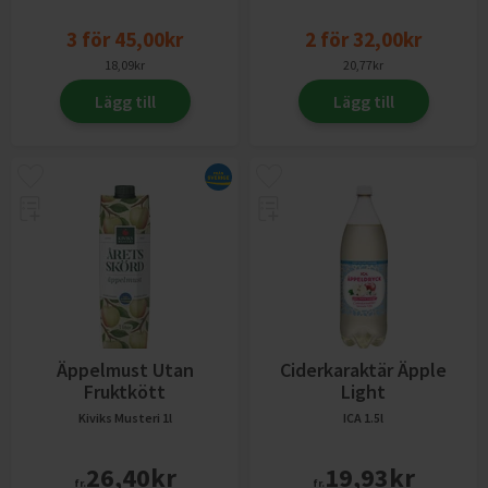
3
för
45,00
kr
2
för
32,00
kr
18,09
kr
20,77
kr
Lägg till
Lägg till
Äppelmust Utan
Ciderkaraktär Äpple
Fruktkött
Light
Kiviks Musteri
1l
ICA
1.5l
26,40
kr
19,93
kr
fr.
fr.