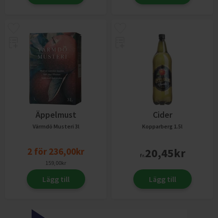
Äppelmust
Cider
Värmdö Musteri
3l
Kopparberg
1.5l
2
för
236,00
kr
20,45
kr
fr.
159,00
kr
Lägg till
Lägg till