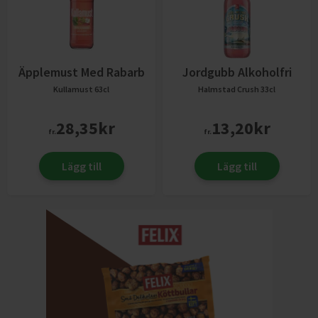
Äpplemust Med Rabarb
Jordgubb Alkoholfri
Kullamust
63cl
Halmstad Crush
33cl
28,35
kr
13,20
kr
fr.
fr.
Lägg till
Lägg till