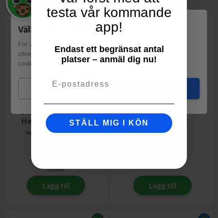
testa vår kommande
app!
Välkommen till Matspar.se
För att leverera en personlig upplevelse, mäta sajtens
Endast ett begränsat antal
utveckling och ha sociala medier-koppling använder vi
platser – anmäl dig nu!
cookies.
Läs mer
Email
Mina val
Jag godkänner
Lemonad Rabarber
Pärondryck
Herrljunga Musteri
Ciderkaraktär
STÄLL MIG I KÖN
Herrljunga Musteri
75cl
ICA
1.5l
2
för
59,00
kr
19,93
kr
fr.
30,80
kr
Lägg till
Lägg till