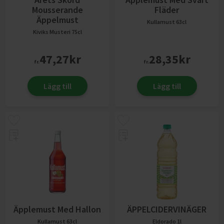
Mousserande
Fläder
Äppelmust
Kullamust
63cl
Kiviks Musteri
75cl
47,27
kr
28,35
kr
fr.
fr.
Lägg till
Lägg till
Äpplemust Med Hallon
ÄPPELCIDERVINÄGER
Kullamust
63cl
Eldorado
1l