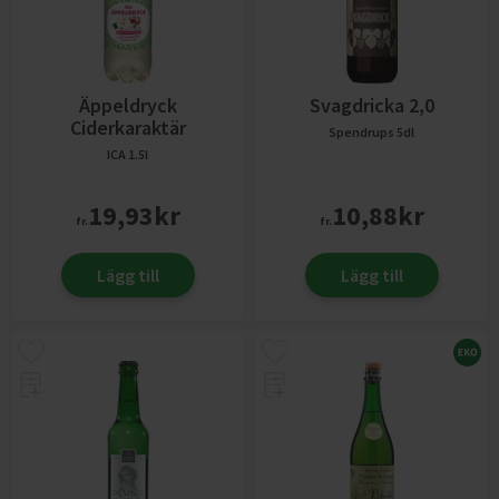
Äppeldryck
Svagdricka 2,0
Ciderkaraktär
Spendrups
5dl
ICA
1.5l
19,93
kr
10,88
kr
fr.
fr.
Lägg till
Lägg till