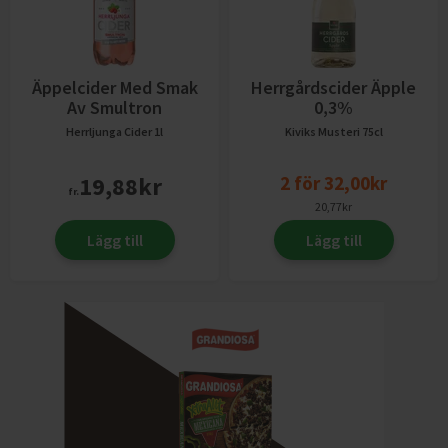
Äppelcider Med Smak
Herrgårdscider Äpple
Av Smultron
0,3%
Herrljunga Cider
1l
Kiviks Musteri
75cl
19,88
kr
2
för
32,00
kr
fr.
20,77
kr
Lägg till
Lägg till