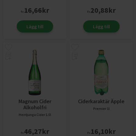
16,66
kr
20,88
kr
fr.
fr.
Lägg till
Lägg till
Magnum Cider
Ciderkaraktär Äpple
Alkoholfri
Premier
1l
Herrljunga Cider
1.5l
46,27
kr
16,10
kr
fr.
fr.