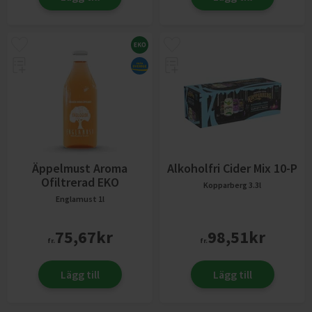
Äppelmust Aroma
Alkoholfri Cider Mix 10-P
Ofiltrerad EKO
Kopparberg
3.3l
Englamust
1l
75,67
kr
98,51
kr
fr.
fr.
Lägg till
Lägg till