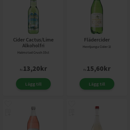
Cider Cactus/Lime
Flädercider
Alkoholfri
Herrljunga Cider
1l
Halmstad Crush
33cl
13,20
kr
15,60
kr
fr.
fr.
Lägg till
Lägg till