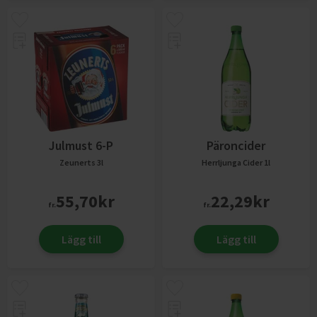
Julmust 6-P
Päroncider
Zeunerts
3l
Herrljunga Cider
1l
55,70
kr
22,29
kr
fr.
fr.
Lägg till
Lägg till