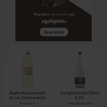
Äpple Mousserande
Herrgårdscider Päron
Dryck Ciderkaraktär
0,3%
Premier
1.5l
Kiviks Musteri
75cl