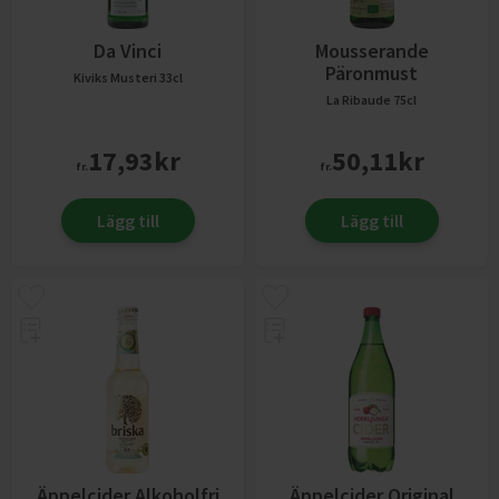
Da Vinci
Mousserande
Päronmust
Kiviks Musteri
33cl
La Ribaude
75cl
17,93
kr
50,11
kr
fr.
fr.
Lägg till
Lägg till
Äppelcider Alkoholfri
Äppelcider Original