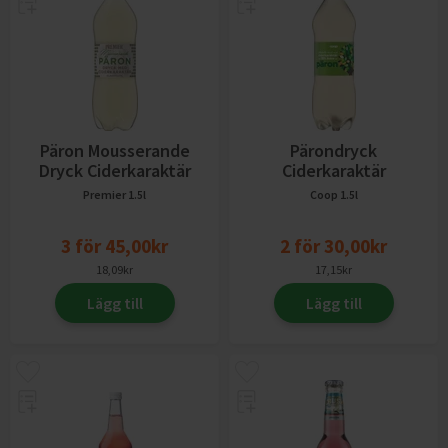
Päron Mousserande
Pärondryck
Dryck Ciderkaraktär
Ciderkaraktär
Premier
1.5l
Coop
1.5l
3
för
45,00
kr
2
för
30,00
kr
18,09
kr
17,15
kr
Lägg till
Lägg till