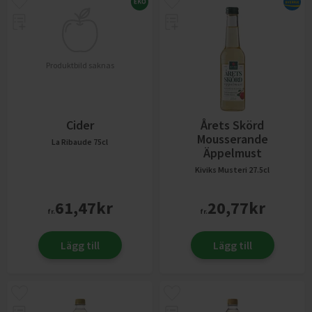
Produktbild saknas
Cider
Årets Skörd
Mousserande
La Ribaude
75cl
Äppelmust
Kiviks Musteri
27.5cl
61,47
kr
20,77
kr
fr.
fr.
Lägg till
Lägg till