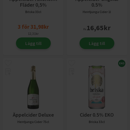
Fläder 0,5%
0.5%
Briska
33cl
Herrljunga Cider
1l
3
för
31,98
kr
16,65
kr
fr.
12,31
kr
Lägg till
Lägg till
Äppelcider Deluxe
Cider 0.5% EKO
Herrljunga Cider
75cl
Briska
33cl