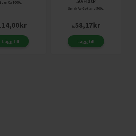
50/fläsk
Scan
Ca 1000g
Smak Av Gotland
500g
114,00
kr
58,17
kr
fr.
Lägg till
Lägg till