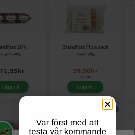
andfärs 20%
Blandfärs Flowpack
Scan
Ca 500g
John's
500g
71,95
kr
39,90
kr
48,50
kr
Lägg till
Lägg till
Var först med att
testa vår kommande