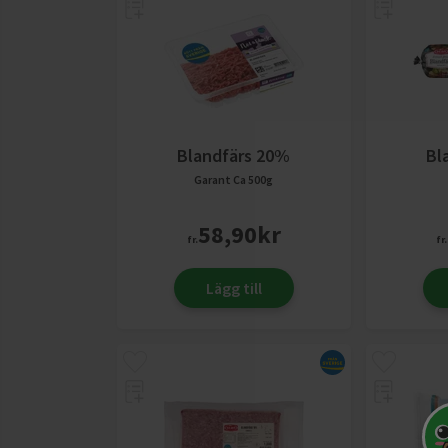
Blandfärs 20%
Bl
Garant
Ca 500g
58,90
kr
fr.
fr.
Lägg till