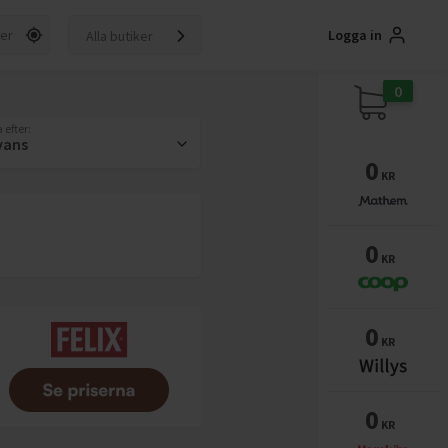
Logga in
Alla butiker
0
 efter:
vans
0
KR
0
KR
0
KR
0
KR