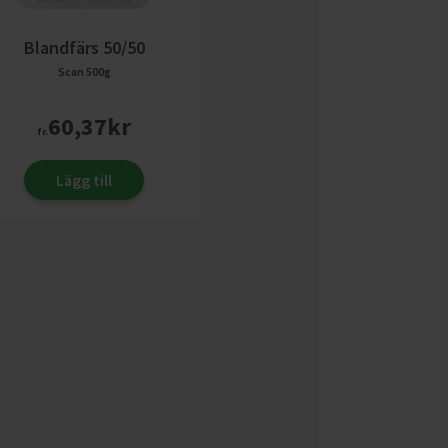
Blandfärs 50/50
Scan
500g
60,37
kr
fr.
Lägg till