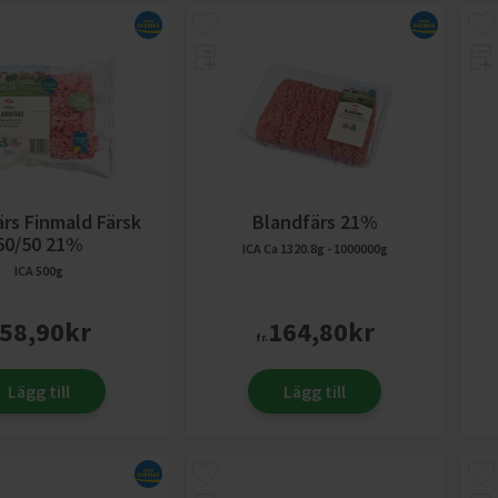
rs Finmald Färsk
Blandfärs 21%
50/50 21%
ICA
Ca 1320.8g - 1000000g
ICA
500g
58,90
kr
164,80
kr
fr.
Lägg till
Lägg till