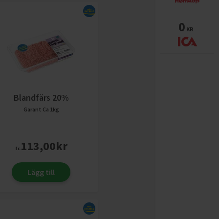
0
KR
Blandfärs 20%
Garant
Ca 1kg
113,00
kr
fr.
Lägg till