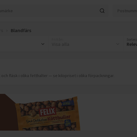
rs
Blandfärs
Fri från
:
Sortera
Visa alla
Rele
h fläsk i olika fetthalter — se kilopriset i olika förpackningar.