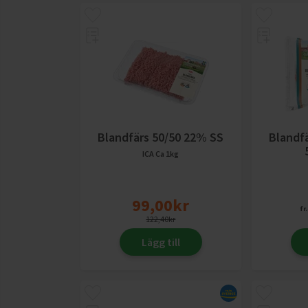
Blandfärs 50/50 22% SS
Blandfä
ICA
Ca 1kg
99,00
kr
fr.
122,40
kr
Lägg till