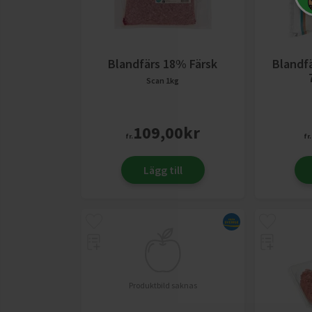
Blandfärs 18% Färsk
Blandfä
Scan
1kg
109,00
kr
fr.
fr.
Lägg till
Produktbild saknas