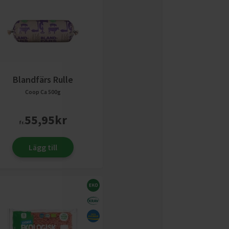
Blandfärs Rulle
Coop
Ca 500g
55,95
kr
fr.
Lägg till