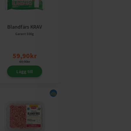
Blandfärs KRAV
Garant
500g
59,90
kr
69,90
kr
Lägg till