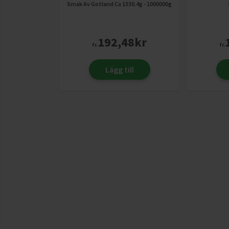
Smak Av Gotland
Ca 1330.4g - 1000000g
192,48
kr
fr.
fr.
Lägg till