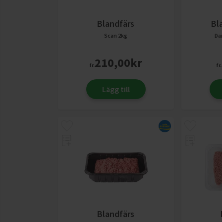
Blandfärs
Bl
Scan
2kg
Da
210,00
kr
fr.
fr.
Lägg till
Blandfärs