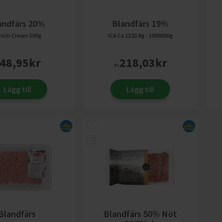
andfärs 20%
Blandfärs 19%
nish Crown
500g
ICA
Ca 1320.8g - 1000000g
48,95
kr
218,03
kr
fr.
Lägg till
Lägg till
Blandfärs
Blandfärs 50% Nöt