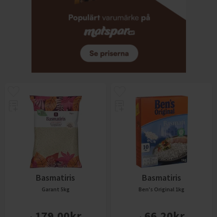
Basmatiris
Basmatiris
Garant
5kg
Ben's Original
1kg
179,00
kr
66,20
kr