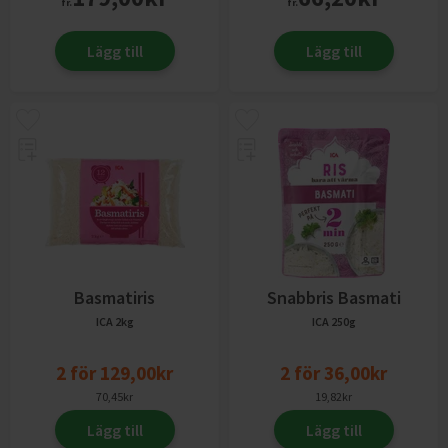
fr.
fr.
Lägg till
Lägg till
Basmatiris
Snabbris Basmati
ICA
2kg
ICA
250g
2
för
129,00
kr
2
för
36,00
kr
70,45
kr
19,82
kr
Lägg till
Lägg till