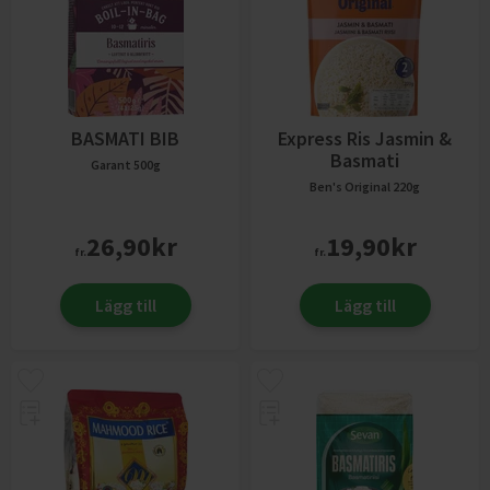
BASMATI BIB
Express Ris Jasmin &
Basmati
Garant
500g
Ben's Original
220g
26,90
kr
19,90
kr
fr.
fr.
Lägg till
Lägg till