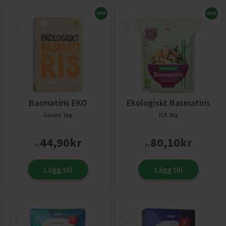
Basmatiris EKO
Ekologiskt Basmatiris
Garant
1kg
ICA
2kg
44,90
kr
80,10
kr
fr.
fr.
Lägg till
Lägg till