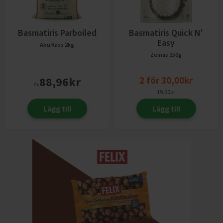
Basmatiris Parboiled
Basmatiris Quick N'
Easy
Abu Kass
2kg
Zeinas
250g
88,96
kr
2
för
30,00
kr
fr.
19,90
kr
Lägg till
Lägg till