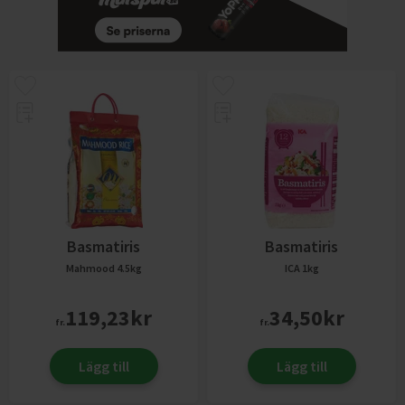
Basmatiris
Basmatiris
Mahmood
4.5kg
ICA
1kg
119,23
kr
34,50
kr
fr.
fr.
Lägg till
Lägg till