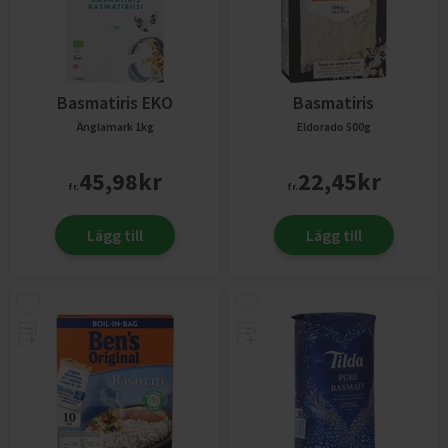
Basmatiris EKO
Basmatiris
Änglamark
1kg
Eldorado
500g
45,98
kr
22,45
kr
fr.
fr.
Lägg till
Lägg till