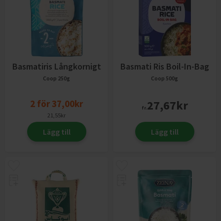
Basmatiris Långkornigt
Basmati Ris Boil-In-Bag
Coop
250g
Coop
500g
2
för
37,00
kr
27,67
kr
fr.
21,55
kr
Lägg till
Lägg till