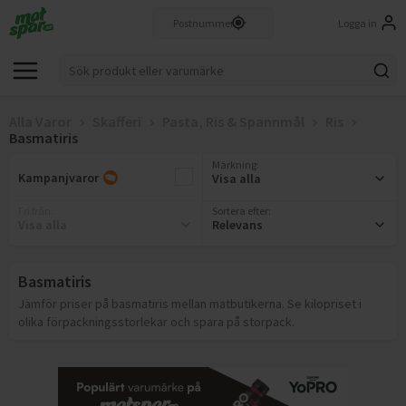
Logga in
Alla Varor
Skafferi
Pasta, Ris & Spannmål
Ris
Basmatiris
Märkning
:
Kampanjvaror
Visa alla
Fri från
:
Sortera efter:
Visa alla
Relevans
Basmatiris
Jämför priser på basmatiris mellan matbutikerna. Se kilopriset i
olika förpackningsstorlekar och spara på storpack.