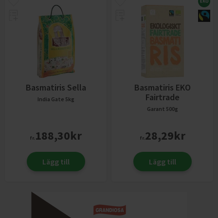
Basmatiris Sella
Basmatiris EKO
Fairtrade
India Gate
5kg
Garant
500g
188,30
kr
28,29
kr
fr.
fr.
Lägg till
Lägg till