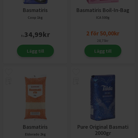
Basmatiris
Basmatiris Boil-In-Bag
Coop
1kg
ICA
500g
34,99
kr
2
för
50,00
kr
fr.
28,75
kr
Lägg till
Lägg till
Basmatiris
Pure Original Basmati
2000gr
Eldorado
2kg