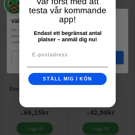
Var först med att
testa vår kommande
Lägg till
Lägg till
app!
Välkommen till Matspar.se
För att leverera en personlig upplevelse, mäta sajtens
Endast ett begränsat antal
utveckling och ha sociala medier-koppling använder vi
platser – anmäl dig nu!
cookies.
Läs mer
Email
Mina val
Jag godkänner
STÄLL MIG I KÖN
Basmatiris Boil In Bag
Basmatiris
Ben's Original
1kg
ICA Basic
2kg
66,15
kr
42,90
kr
fr.
fr.
Lägg till
Lägg till