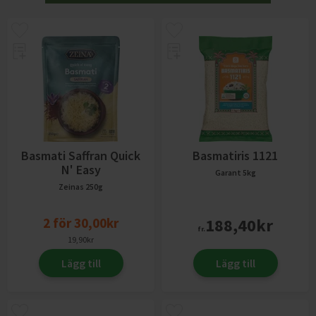
Basmati Saffran Quick
Basmatiris 1121
N' Easy
Garant
5kg
Zeinas
250g
2
för
30,00
kr
188,40
kr
fr.
19,90
kr
Lägg till
Lägg till