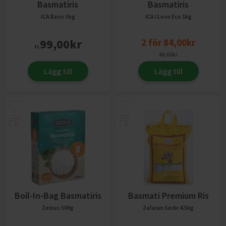
Basmatiris
Basmatiris
ICA Basic
5kg
ICA I Love Eco
1kg
99,00
kr
2
för
84,00
kr
fr.
46,60
kr
Lägg till
Lägg till
Boil-In-Bag Basmatiris
Basmati Premium Ris
Zeinas
500g
Zafaran Sedir
4.5kg