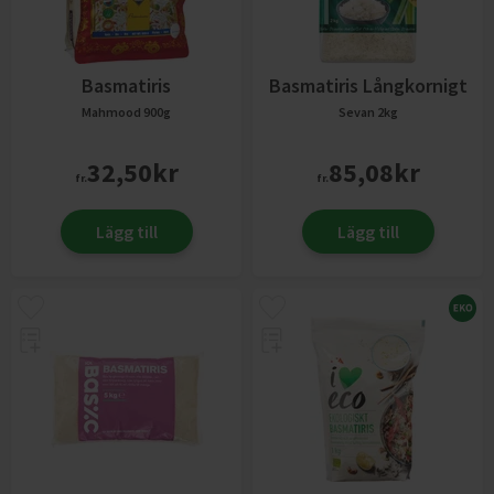
Basmatiris
Basmatiris Långkornigt
Mahmood
900g
Sevan
2kg
32,50
kr
85,08
kr
fr.
fr.
Lägg till
Lägg till