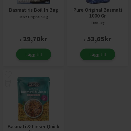
Basmatiris Boil In Bag
Pure Original Basmati
1000 Gr
Ben's Original
500g
Tilda
1kg
29,70
kr
53,65
kr
fr.
fr.
Lägg till
Lägg till
Basmati & Linser Quick