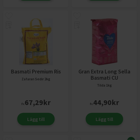
Basmati Premium Ris
Gran Extra Long Sella
Basmati CU
Zafaran Sedir
2kg
Tilda
1kg
67,29
kr
44,90
kr
fr.
fr.
Lägg till
Lägg till