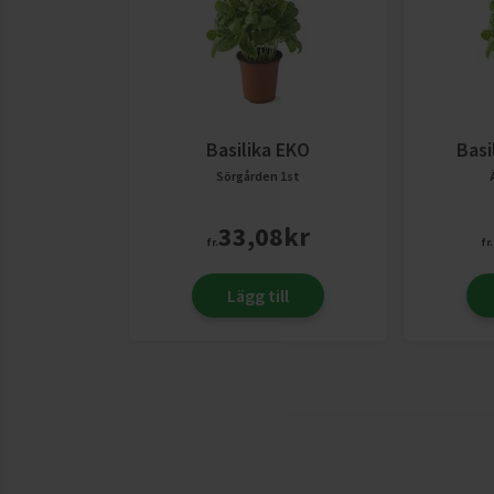
Basilika EKO
Basi
Sörgården
1st
33,08
kr
fr.
fr.
Lägg till