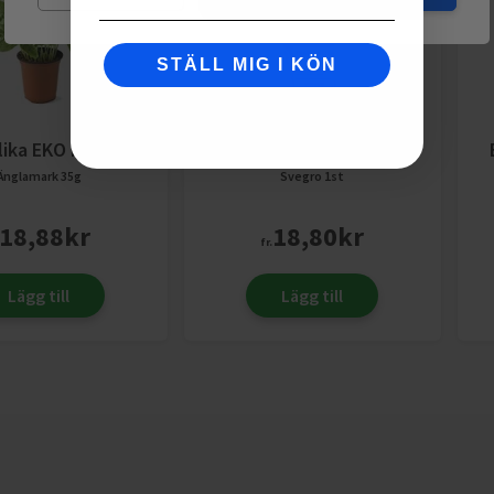
STÄLL MIG I KÖN
lika EKO KRAV
Basilika Thai EKO KRAV
Änglamark
35g
Svegro
1st
18,88
kr
18,80
kr
fr.
Lägg till
Lägg till