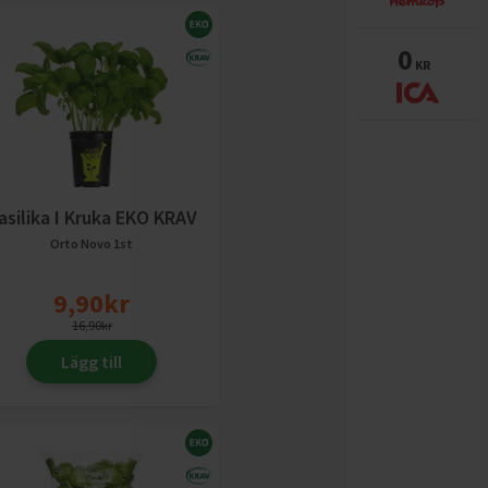
0
KR
asilika I Kruka EKO KRAV
Orto Novo
1st
9,90
kr
16,90
kr
Lägg till