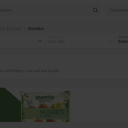
ter & Örter
Basilika
Fri från
:
Sortera
Visa alla
Rele
uka och knippe — se vad den kostar.