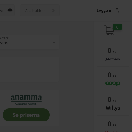
Logga in
Alla butiker
0
 efter:
vans
0
KR
0
KR
0
KR
0
KR