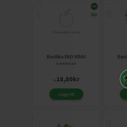
Produktbild saknas
Basilika EKO KRAV
Basi
I Love Eco
1st
18,80
kr
fr.
fr.
Lägg till