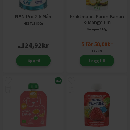
NAN Pro 2 6 Mån
Fruktmums Päron Banan
& Mango 6m
NESTLÉ
800g
Semper
110g
124,92
kr
5
för
50,00
kr
fr.
13,72
kr
Lägg till
Lägg till