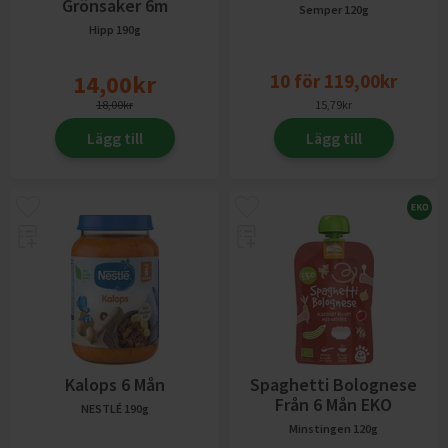
Grönsaker 6m
Semper
120g
Hipp
190g
14,00
kr
10
för
119,00
kr
18,00
kr
15,79
kr
Lägg till
Lägg till
Kalops 6 Mån
Spaghetti Bolognese
Från 6 Mån EKO
NESTLÉ
190g
Minstingen
120g