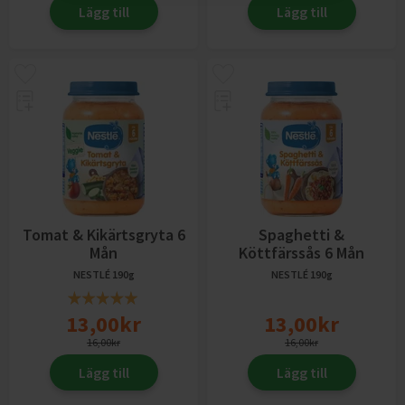
Lägg till
Lägg till
Tomat & Kikärtsgryta 6
Spaghetti &
Mån
Köttfärssås 6 Mån
NESTLÉ
190g
NESTLÉ
190g
13,00
kr
13,00
kr
16,00
kr
16,00
kr
Lägg till
Lägg till