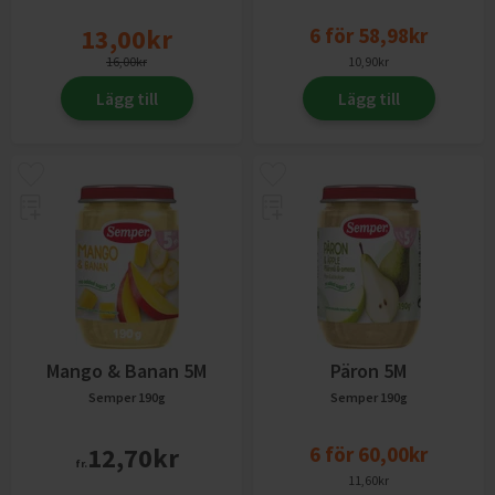
13,00
kr
6
för
58,98
kr
16,00
kr
10,90
kr
Lägg till
Lägg till
Mango & Banan 5M
Päron 5M
Semper
190g
Semper
190g
12,70
kr
6
för
60,00
kr
fr.
11,60
kr