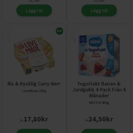
15,79
kr
10,90
kr
Lägg till
Lägg till
Ris & Kycklig Curry 6m+
Yogofrukt Banan &
Jordgubb 4-Pack Från 6
LoveMade
185g
Månader
NESTLÉ
400g
17,80
kr
24,50
kr
fr.
fr.