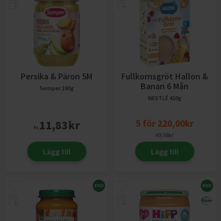
Persika & Päron 5M
Fullkornsgröt Hallon &
Banan 6 Mån
Semper
190g
NESTLÉ
410g
11,83
kr
5
för
220,00
kr
fr.
49,58
kr
Lägg till
Lägg till