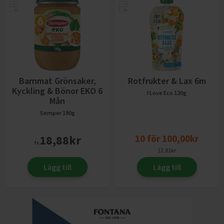
Barnmat Grönsaker,
Rotfrukter & Lax 6m
Kyckling & Bönor EKO 6
I Love Eco
120g
Mån
Semper
190g
18,88
kr
10
för
100,00
kr
fr.
12,81
kr
Lägg till
Lägg till