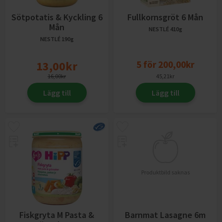
Sötpotatis & Kyckling 6
Fullkornsgröt 6 Mån
Mån
NESTLÉ
410g
NESTLÉ
190g
13,00
kr
5
för
200,00
kr
16,00
kr
45,21
kr
Lägg till
Lägg till
Produktbild saknas
Fiskgryta M Pasta &
Barnmat Lasagne 6m