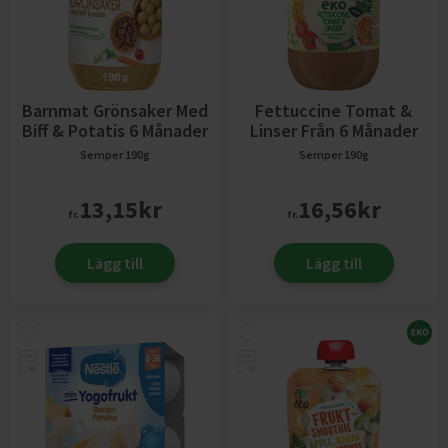
Barnmat Grönsaker Med
Fettuccine Tomat &
Biff & Potatis 6 Månader
Linser Från 6 Månader
Semper
190g
Semper
190g
13,15
kr
16,56
kr
fr.
fr.
Lägg till
Lägg till