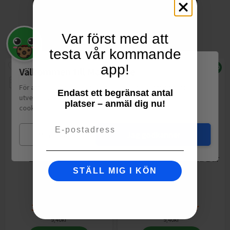
Var först med att
testa vår kommande
app!
Välkommen till Matspar.se
För att leverera en personlig upplevelse, mäta sajtens
Endast ett begränsat antal
utveckling och ha sociala medier-koppling använder vi
platser – anmäl dig nu!
cookies.
Läs mer
Email
Mina val
Jag godkänner
Barn Dessert &
Fruktsmoothie Röda Bär
Mellanmål
STÄLL MIG I KÖN
ICA I Love Eco
90g
ICA I Love Eco
90g
3
för
22,98
kr
3
för
22,98
kr
9,40
kr
9,40
kr