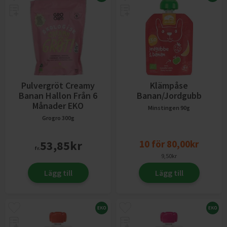
Pulvergröt Creamy
Klämpåse
Banan Hallon Från 6
Banan/Jordgubb
Månader EKO
Minstingen
90g
Grogro
300g
53,85
kr
10
för
80,00
kr
fr.
9,50
kr
Lägg till
Lägg till