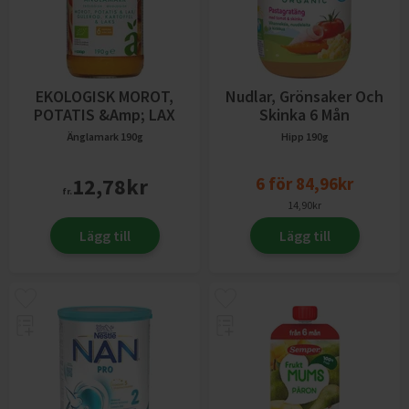
EKOLOGISK MOROT,
Nudlar, Grönsaker Och
POTATIS &amp; LAX
Skinka 6 Mån
Änglamark
190g
Hipp
190g
12,78
kr
6
för
84,96
kr
fr.
14,90
kr
Lägg till
Lägg till