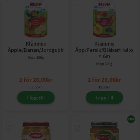
Klämmis
Klämmis
Äpple/Banan/Jordgubb
Äpp/Persik/Blåbär/Hallo
N 6m
Hipp
100g
Hipp
100g
2
för
20,00
kr
2
för
20,00
kr
12,55
kr
12,55
kr
Lägg till
Lägg till