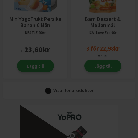
Min YogoFrukt Persika
Barn Dessert &
Banan 6 Mån
Mellanmål
NESTLÉ
400g
ICA I Love Eco
90g
23,60
kr
3
för
22,98
kr
fr.
9,40
kr
Lägg till
Lägg till
Visa fler produkter