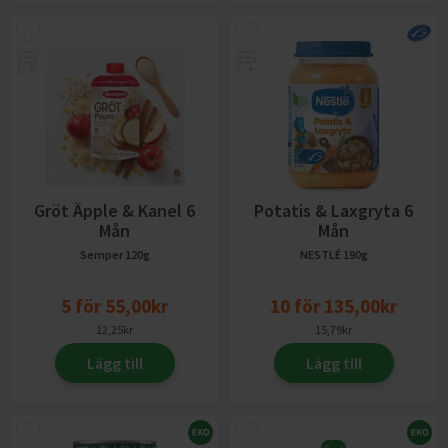
Gröt Äpple & Kanel 6
Potatis & Laxgryta 6
Mån
Mån
Semper
120g
NESTLÉ
190g
5
för
55,00
kr
10
för
135,00
kr
12,25
kr
15,79
kr
Lägg till
Lägg till