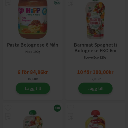
Pasta Bolognese 6 Mån
Barnmat Spaghetti
Bolognese EKO 6m
Hipp
190g
I Love Eco
120g
6
för
84,96
kr
10
för
100,00
kr
15,61
kr
12,81
kr
Lägg till
Lägg till