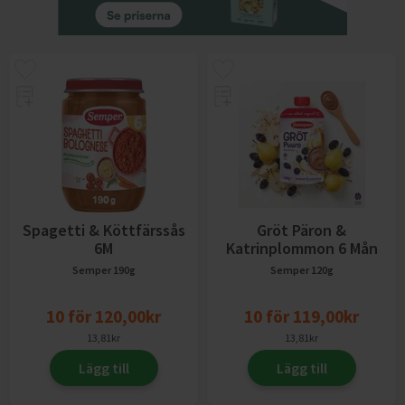
Spagetti & Köttfärssås
Gröt Päron &
6M
Katrinplommon 6 Mån
Semper
190g
Semper
120g
10
för
120,00
kr
10
för
119,00
kr
13,81
kr
13,81
kr
Lägg till
Lägg till