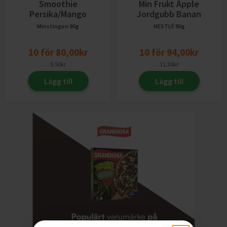
Smoothie
Min Frukt Äpple
Persika/Mango
Jordgubb Banan
Minstingen
90g
NESTLÉ
90g
10
för
80,00
kr
10
för
94,00
kr
9,50
kr
11,30
kr
Lägg till
Lägg till