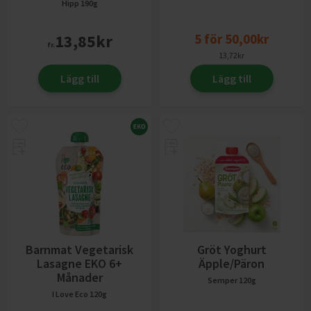
Hipp
190g
13,85
kr
5
för
50,00
kr
fr.
13,72
kr
Lägg till
Lägg till
Barnmat Vegetarisk
Gröt Yoghurt
Lasagne EKO 6+
Äpple/Päron
Månader
Semper
120g
I Love Eco
120g