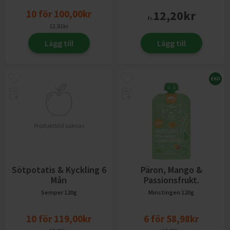
10
för
100,00
kr
12,20
kr
fr.
12,81
kr
Lägg till
Lägg till
Produktbild saknas
Sötpotatis & Kyckling 6
Päron, Mango &
Mån
Passionsfrukt.
Semper
120g
Minstingen
120g
10
för
119,00
kr
6
för
58,98
kr