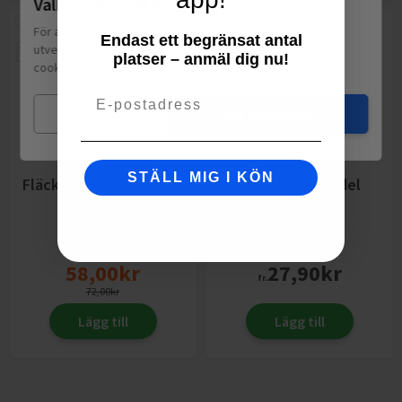
Välkommen till Matspar.se
För att leverera en personlig upplevelse, mäta sajtens
Endast ett begränsat antal
utveckling och ha sociala medier-koppling använder vi
platser – anmäl dig nu!
cookies.
Läs mer
Email
Mina val
Jag godkänner
STÄLL MIG I KÖN
Fläckborttagning Soffa
Rengöringsmedel
& Matta
Original
Vanish
5dl
Abena
855g
58,00
kr
27,90
kr
fr.
72,00
kr
Lägg till
Lägg till