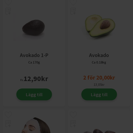
Avokado 1-P
Avokado
Ca 170g
Ca 0.18kg
12,90
kr
2
för
20,00
kr
fr.
13,05
kr
Lägg till
Lägg till