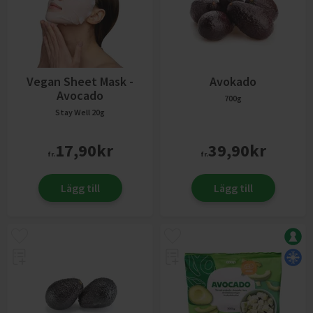
Vegan Sheet Mask -
Avokado
Avocado
700g
Stay Well
20g
17,90
kr
39,90
kr
fr.
fr.
Lägg till
Lägg till