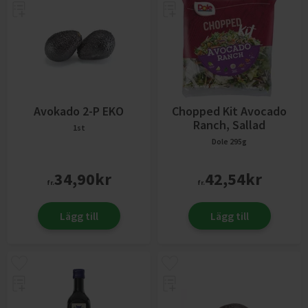
Avokado 2-P EKO
Chopped Kit Avocado
Ranch, Sallad
1st
Dole
295g
34,90
kr
42,54
kr
fr.
fr.
Lägg till
Lägg till