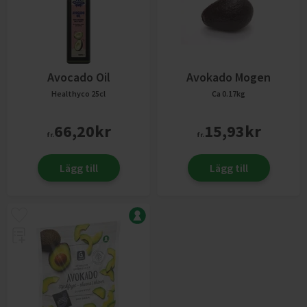
Avocado Oil
Avokado Mogen
Healthyco
25cl
Ca 0.17kg
66,20
kr
15,93
kr
fr.
fr.
Lägg till
Lägg till