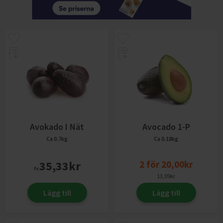
Avokado I Nät
Avocado 1-P
Ca 0.7kg
Ca 0.18kg
35,33
kr
2
för
20,00
kr
fr.
13,09
kr
Lägg till
Lägg till