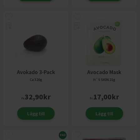
Avokado 3-Pack
Avocado Mask
Ca 320g
It`S SKIN
21g
32,90
kr
17,00
kr
fr.
fr.
Lägg till
Lägg till