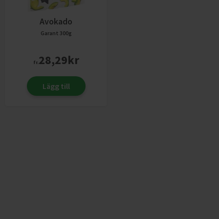
Avokado
Garant
300g
28,29
kr
fr.
Lägg till