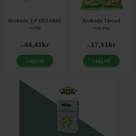
Avokado 2-P EKO KRAV
Avokado Tärnad
Ca 340g
Coop
200g
44,43
kr
17,51
kr
fr.
fr.
Lägg till
Lägg till