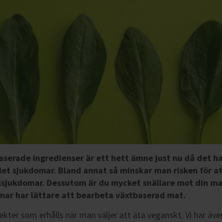
aserade ingredienser är ett hett ämne just nu då det har
et sjukdomar. Bland annat så minskar man risken för at
rlsjukdomar. Dessutom är du mycket snällare mot din ma
mar har lättare att bearbeta växtbaserad mat.
ffekter som erhålls när man väljer att äta veganskt. Vi har äve