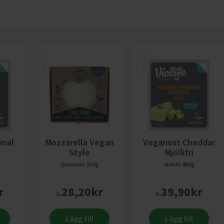
inal
Mozzarella Vegan
Veganost Cheddar
Style
Mjölkfri
Greenvie
250g
Violife
400g
r
28,20
kr
39,90
kr
fr.
fr.
Lägg till
Lägg till