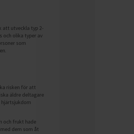
 att utveckla typ 2-
 och olika typer av
personer som
en.
ka risken för att
iska äldre deltagare
r hjärtsjukdom
rn och frukt hade
rt med dem som åt