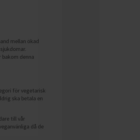
mband mellan ökad
lsjukdomar.
ger bakom denna
egori för vegetarisk
ldrig ska betala en
re till vår
 veganvänliga då de