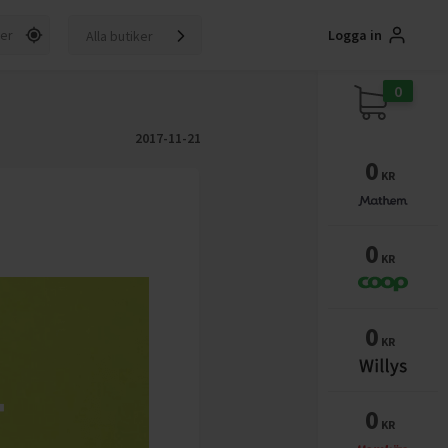
Logga in
Alla butiker
0
2017-11-21
0
KR
0
KR
0
KR
0
KR