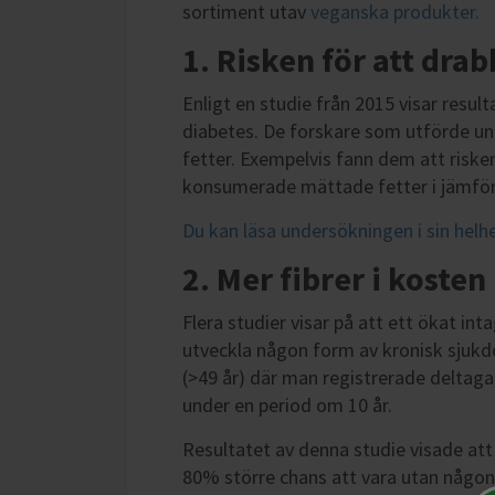
sortiment utav
veganska produkter.
1. Risken för att dra
Enligt en studie från 2015 visar resul
diabetes.
De forskare som utförde und
fetter. Exempelvis fann dem att riske
konsumerade mättade fetter i jämfö
Du kan läsa undersökningen i sin helh
2. Mer fibrer i kosten
Flera studier visar på att ett ökat int
utveckla någon form av kronisk sjukdo
(>49 år) där man registrerade deltaga
under en period om 10 år.
Resultatet av denna studie visade att
80% större chans att vara utan någon