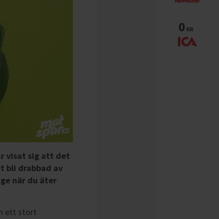
0
KR
 visat sig att det
t bli drabbad av
ge när du äter
n ett stort