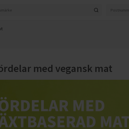
at
fördelar med vegansk mat