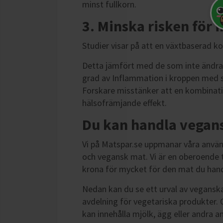
minst fullkorn.
3. Minska risken för
Studier visar på att en växtbaserad ko
Detta jämfört med de som inte ändrad
grad av Inflammation i kroppen med s
Forskare misstänker att en kombinatio
hälsofrämjande effekt.
Du kan handla vegans
Vi på Matspar.se uppmanar våra använd
och vegansk mat. Vi är en oberoende tj
krona för mycket för den mat du hand
Nedan kan du se ett urval av veganska 
avdelning för vegetariska produkter. 
kan innehålla mjölk, ägg eller andra a