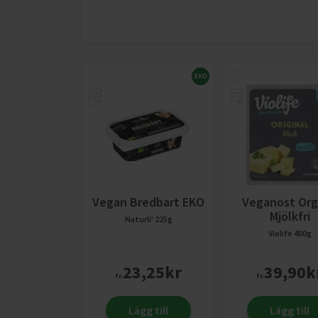
Vegan Bredbart EKO
Veganost Org
Mjölkfri
Naturli'
225g
Violife
400g
23,25
kr
39,90
k
fr.
fr.
Lägg till
Lägg till