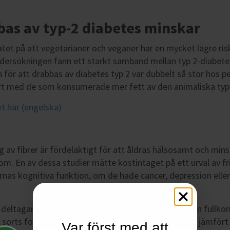
bbas av typ-2 diabetes minskar
tatet på att vegetarianer och veganer har en mycket lägre risk
ersökningen fann ett starkt samband mellan typ 2-diabetes
n för att drabbas av diabetes typ 2 var dubbelt så stor hos 
rt med de som konsumerade mer fett av den animaliska typ
et här (engelska)
ag av fibrer är fördelaktigt för att åldras hälsosamt och mins
m. En av dessa studier mätte kostintaget på ett urval av fr
rnas kognitiva funktion, om de hade cancer, depression elle
 deltagare som hade ett högt fiberintag, främst från fullko
 sorts form av kronisk sjukdom tio år senare. Detta jämfö
Var först med att