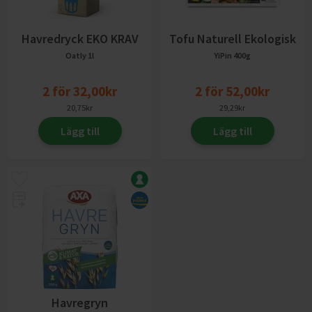
Havredryck EKO KRAV
Tofu Naturell Ekologisk
Oatly
1l
YiPin
400g
2
för
32,00
kr
2
för
52,00
kr
20,75
kr
29,29
kr
Lägg till
Lägg till
Havregryn