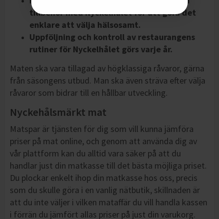
Restaurangen märker upp maträtter och
tillbehör med Nyckelhålet för att göra det
enklare att välja hälsosamt.
Uppföljning och kontroll av restaurangens
rutiner för Nyckelhålet görs varje år.
Maten ska vara tillagad av högklassiga råvaror, gärna
från säsongens utbud. Man ska även sträva efter välja
råvaror som bidrar till en hållbar utveckling.
Nyckehålsmärkt mat
Matspar är tjänsten för dig som vill kunna jämföra
priser på mat online, och genom att använda dig av
vår plattform kan du alltid vara säker på att du
handlar just din matkasse till det bästa möjliga priset.
Du plockar enkelt ihop din matkasse hos oss, precis
som du skulle göra i en vanlig nätbutik, skillnaden är
att du inte väljer i vilken mataffär du vill handla kassen
i förrän du jämfört allas priser på just din varukorg.