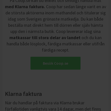
På Coop.se kan du enkelt och smidigt handla mat
med Klarna faktura.
Coop har sedan länge varit en av
de största aktörerna inom mathandel och titulerar sig
idag som Sveriges grönaste matkedja. Du kan både
beställa mat direkt hem till dörren eller själv hämta
upp den i närmsta butik. Coop levererar idag sina
matkassar till stora delar av landet
och du kan
handla både lösplock, färdiga matkassar eller utifrån
färdiga recept.
Besök Coop.se
Klarna faktura
När du handlar på faktura via Klarna brukar
förfallotiden vanligtvis vara 14 dagar, men det finns